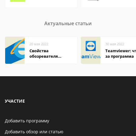
Актуальные статьи
20 мая 2022
30 мая 2022
Свойства
Teamviewer: чт
обозревателя
за программа
Internet Explorer где
находится
УЧАСТИЕ
Добавить программу
Добавить обзор или статью