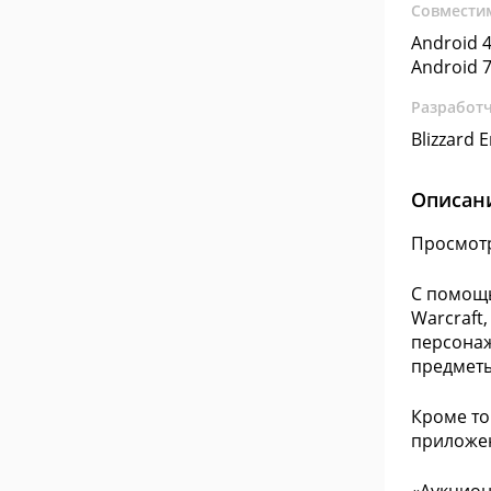
Совмести
Android 4
Android 7
Разработ
Blizzard 
Описан
Просмотр
С помощь
Warcraft,
персонаж
предметы
Кроме то
приложен