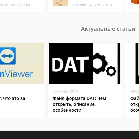
рсия: 2.0.2 (1.83 МБ)
Версия: 1.4.9 (29.17 МБ)
Актуальные статьи
30 января 2019
04 ф
: что это за
Файл формата DAT: чем
Фай
открыть, описание,
отк
особенности
осо