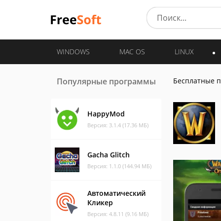
WINDOWS
MAC OS
LINUX
Популярные программы
Бесплатные 
HappyMod
Версия: 3.1.4 (17.36 МБ)
Gacha Glitch
Версия: 1.1.0 (144.94 МБ)
Автоматический
Кликер
Версия: 4.8.11 (9.16 МБ)