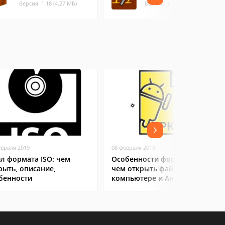
Версия: 1.18 (4.27 МБ)
Версия: 1.6.12 (0.45 МБ)
евраля 2019
08 февраля 2019
л формата ISO: чем
Особенности формата APK:
рыть, описание,
чем открыть файл на
бенности
компьютере и Андроид-
смартфоне