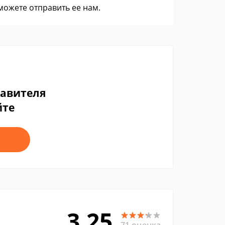
 можете
отправить ее нам
.
тавителя
йте
3.25