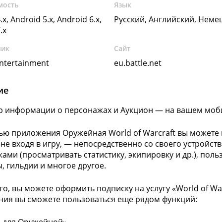
мость
Язык
.x, Android 5.x, Android 6.x,
Русский, Английский, Неме
.x
чик
Сайт
Entertainment
eu.battle.net
ие
 информации о персонажах и Аукцион — на вашем моби
ю приложения Оружейная World of Warcraft вы можете 
 не входя в игру, — непосредственно со своего устройств
ами (просматривать статистику, экипировку и др.), поль
, гильдии и многое другое.
го, вы можете оформить подписку на услугу «World of War
ия вы сможете пользоваться еще рядом функций: