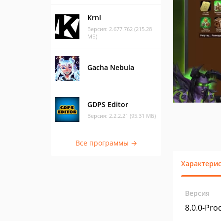
Krnl
Версия: 2.677.762 (215.28
МБ)
Gacha Nebula
GDPS Editor
Версия: 2.2.2.21 (95.31 МБ)
Все программы →
Характери
Версия
8.0.0-Prod