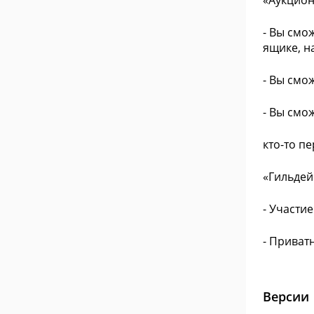
«Аукцион
- Вы смо
ящике, н
- Вы смо
- Вы смо
кто-то пе
«Гильдей
- Участи
- Приват
Версии