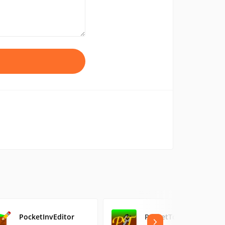
PocketInvEditor
PocketTool