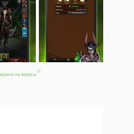
?
верено на вирусы