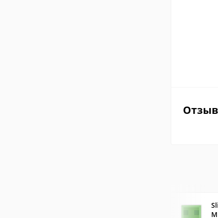
Отзы
Sl
M