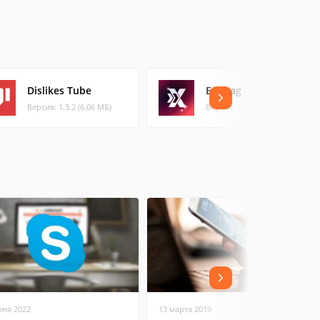
Dislikes Tube
ExitLag
Версия: 1.3.2 (6.06 МБ)
Версия: 3.6.9 (54.85 МБ)
юня 2022
13 марта 2019