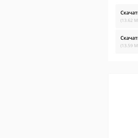
Скачат
(13.62 М
Скачат
(13.59 М