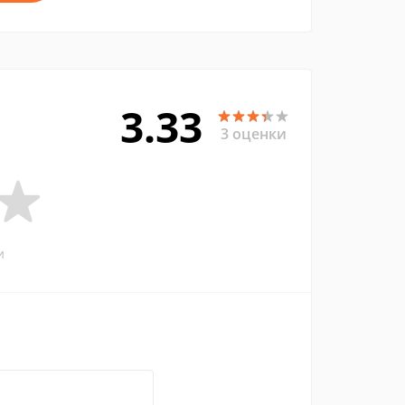
3.33
3 оценки
и