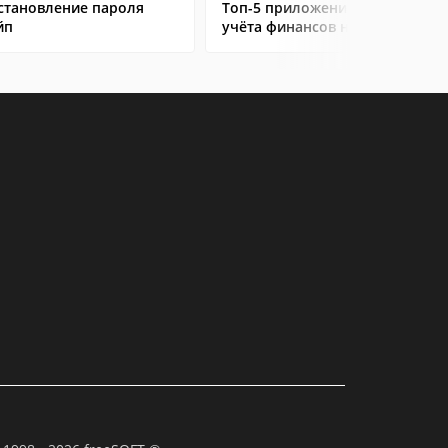
становление пароля
Топ-5 приложений для
йп
учёта финансов на Android