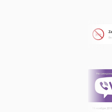
Za
Ве
19 ноября 201