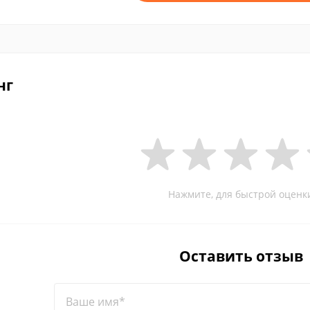
нг
Нажмите, для быстрой оценк
Оставить отзыв
Ваше имя*