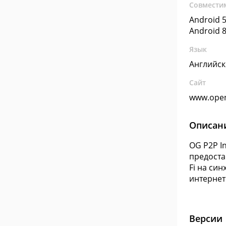
Совмести
Android 5
Android 8
Язык
Английс
Сайт
www.ope
Описан
OG P2P I
предоста
Fi на си
интернет 
Версии