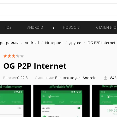
IOS
ANDROID
НОВОСТИ
СТАТЬИ И 
программы
Android
Интернет
другое
OG P2P Internet
OG P2P Internet
Версия:
0.22.3
Лицензия:
Бесплатно для Android
846