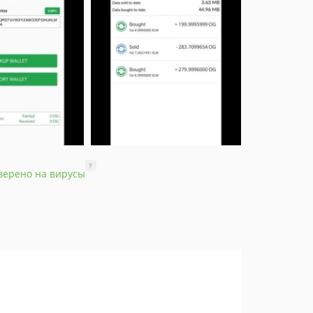
?
верено на вирусы