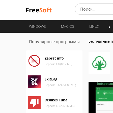
WINDOWS
MAC OS
LINUX
Популярные программы
Бесплатные 
Zapret info
Версия: 1.0 (0.17 МБ)
ExitLag
Версия: 3.6.9 (54.85 МБ)
Dislikes Tube
Версия: 1.3.2 (6.06 МБ)