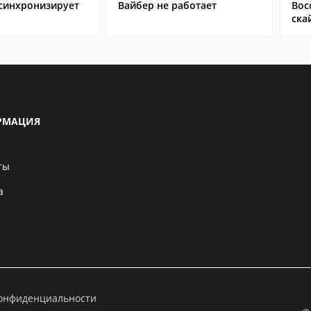
 синхронизирует
Вайбер не работает
Вос
ска
РМАЦИЯ
ты
а
конфиденциальности