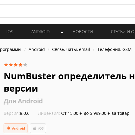
IOS
ANDROID
НОВОСТИ
СТАТЬИ И 
программы
Android
Связь, чаты, email
Телефония, GSM
NumBuster определитель н
версии
Для Android
Версия:
8.0.6
Лицензия:
От 15,00 ₽ до 5 999,00 ₽ за товар
Android
iOS