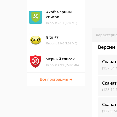
Axoft Черный
список
Версия: 2.1.1 (0.59 МБ)
Характери
8 to +7
Версия: 2.0.0 (1.01 МБ)
Версии
Черный список
Скачат
Версия: 4.9.9 (35.02 МБ)
(157.64 
Все программы →
Скачат
(128.12 
Скачат
(127.9 М