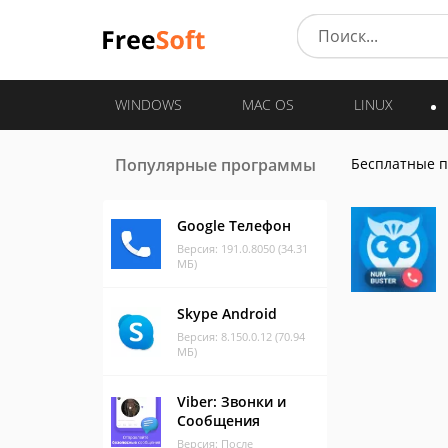
WINDOWS
MAC OS
LINUX
Популярные программы
Бесплатные 
Google Телефон
Версия: 191.0.8050 (34.31
МБ)
Skype Android
Версия: 8.150.0.12 (70.94
МБ)
Viber: Звонки и
Сообщения
Версия: После