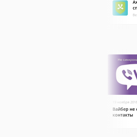
A
с
Ве
19 ноября 201
Вайбер не
контакты