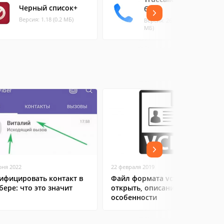
Черный список+
блок
Версия: 1.18 (0.2 МБ)
Версия: 26.10.6 (132.68
МБ)
юня 2022
22 февраля 2019
ифицировать контакт в
Файл формата vcf: чем
бере: что это значит
открыть, описание,
особенности