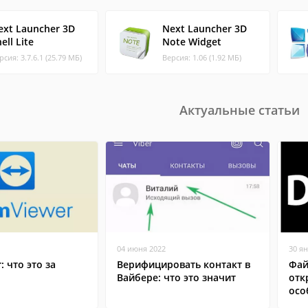
ext Launcher 3D
Next Launcher 3D
ell Lite
Note Widget
рсия: 3.7.6.1 (25.79 МБ)
Версия: 1.06 (1.92 МБ)
Актуальные статьи
04 июня 2022
30 я
: что это за
Верифицировать контакт в
Фай
Вайбере: что это значит
отк
осо