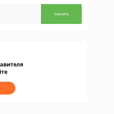
Скачать
тавителя
йте