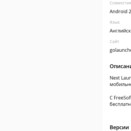
Совмести
Android 2
Язык
Английс
Сайт
golaunch
Описан
Next Lau
мобильно
С FreeSo
бесплатн
Версии