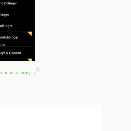
?
верено на вирусы