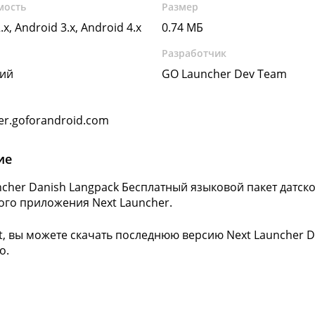
мость
Размер
.x, Android 3.x, Android 4.x
0.74 МБ
Разработчик
кий
GO Launcher Dev Team
er.goforandroid.com
ие
ncher Danish Langpack Бесплатный языковой пакет датск
го приложения Next Launcher.
ft, вы можете скачать последнюю версию Next Launcher D
о.