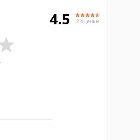
4.5
2 оценки
и