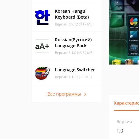
Korean Hangul
Keyboard (Beta)
Версия: 0.9.12 (0.17 МБ)
Russian(Русский)
Language Pack
Версия: 3.1.0 (43.34 МБ)
Language Switcher
Версия: 1.1.17 (2.5 МБ)
Все программы →
Характери
Версия
1.0