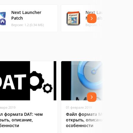
Next Launcher
Next Launcher 3D
Patch
Manuals
Версия: 1.2 (0.34 МБ)
Версия: 1.2 (3.37 МБ)
нваря 2019
01 февраля 2019
л формата DAT: чем
Файл формата MOV: чем
рыть, описание,
открыть, описание,
бенности
особенности