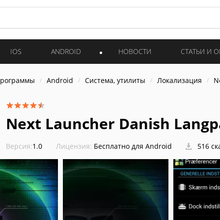
IOS
ANDROID
НОВОСТИ
СТАТЬИ И 
программы
Android
Система, утилиты
Локализация
N
Next Launcher Danish Langp
Версия:
1.0
Лицензия:
Бесплатно для Android
516 ск