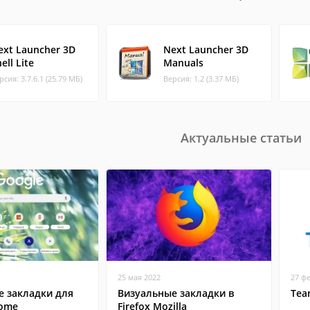
ext Launcher 3D
Next Launcher 3D
ell Lite
Manuals
рсия: 3.7.6.1 (25.79 МБ)
Версия: 1.2 (3.37 МБ)
Актуальные статьи
25 мая 2022
27 ф
е закладки для
Визуальные закладки в
Tea
rome
Firefox Mozilla