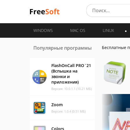
WINDOWS
MAC OS
LINUX
Популярные программы
Бесплатные 
FlashOnCall PRO`21
(Вспышка на
звонки и
приложения)
Версия: 10.0.1.1 (10.21 МБ)
Zoom
Версия: 1.0.4 (0.51 МБ)
Colors