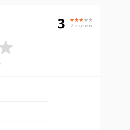
3
2 оценки
и