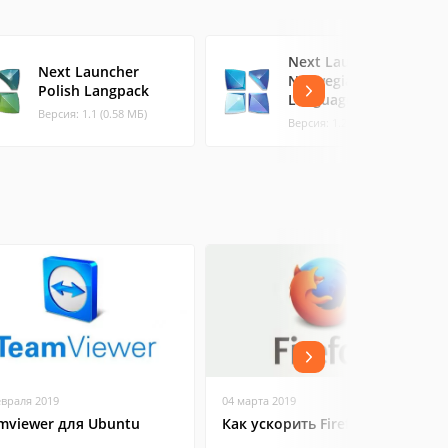
Next Launcher
Next Launcher
Norwegian
Polish Langpack
Language
Версия: 1.1 (0.58 МБ)
Версия: 1.2 (0.62 МБ)
евраля 2019
04 марта 2019
mviewer для Ubuntu
Как ускорить Firefox