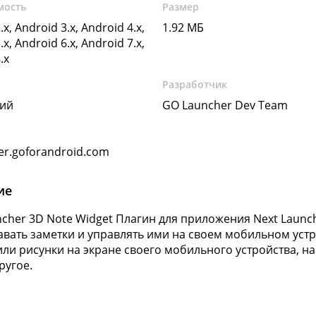
мость
Размер
.x, Android 3.x, Android 4.x,
1.92 МБ
.x, Android 6.x, Android 7.x,
.x
Разработчик
кий
GO Launcher Dev Team
er.goforandroid.com
ие
ncher 3D Note Widget Плагин для приложения Next Laun
авать заметки и управлять ими на своем мобильном устр
или рисунки на экране своего мобильного устройства, н
ругое.