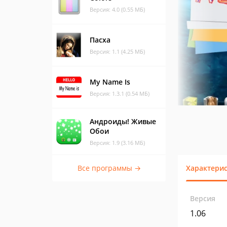
Версия: 4.0 (0.55 МБ)
Пасха
Версия: 1.1 (4.25 МБ)
My Name Is
Версия: 1.3.1 (0.54 МБ)
Андроиды! Живые
Обои
Версия: 1.9 (3.16 МБ)
Все программы →
Характери
Версия
1.06