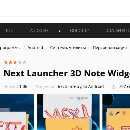
IOS
ANDROID
НОВОСТИ
СТАТЬИ И 
программы
Android
Система, утилиты
Персонализация
Next Launcher 3D Note Widg
Версия:
1.06
Лицензия:
Бесплатно для Android
707 с