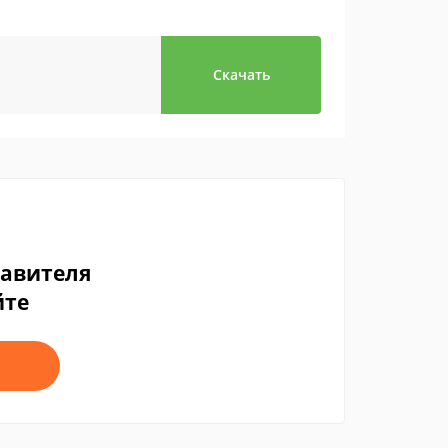
Скачать
тавителя
йте