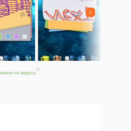
?
верено на вирусы