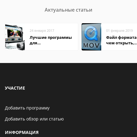
Актуальные статьи
24 января 2017
01 февраля 2019
Лучшие программы
Файл формата
для
чем открыть,
редактирования
описание,
видео: подробные
особенности
обзоры
УЧАСТИЕ
Добавить программу
Добавить обзор или статью
ИНФОРМАЦИЯ