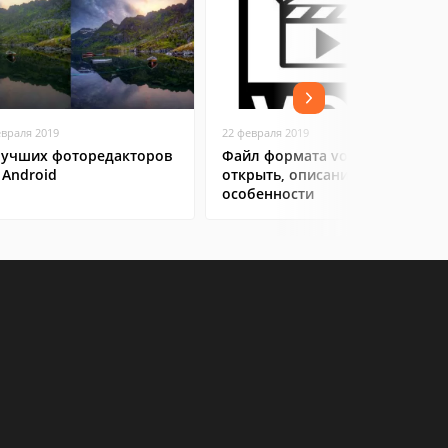
евраля 2019
22 февраля 2019
лучших фоторедакторов
Файл формата vob: чем
 Android
открыть, описание,
особенности