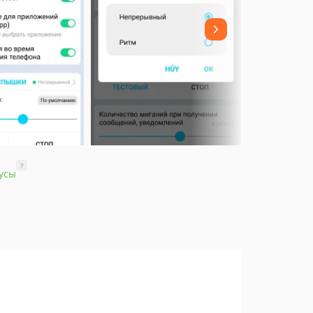
?
усы