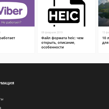
8
08 февраля 2019
15 ф
работает
Файл формата heic: чем
10 
открыть, описание,
для
особенности
РМАЦИЯ
ты
а