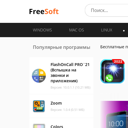
WINDOWS
MAC OS
LINUX
Популярные программы
Бесплатные 
FlashOnCall PRO`21
(Вспышка на
звонки и
приложения)
Версия: 10.0.1.1 (10.21 МБ)
Zoom
Версия: 1.0.4 (0.51 МБ)
Colors