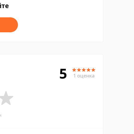
йте
5
1 оценка
и