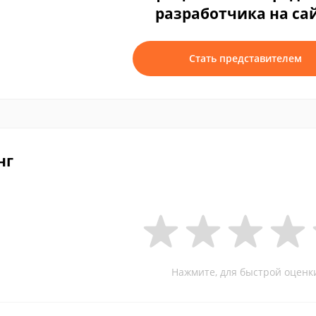
разработчика на са
Стать представителем
нг
Нажмите, для быстрой оценк