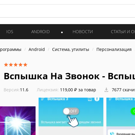
IOS
ANDROID
НОВОСТИ
СТАТЬИ И 
программы
Android
Система, утилиты
Персонализация
Вспышка На Звонок - Вспыш
Версия:
11.6
Лицензия:
119,00 ₽ за товар
7677 скач