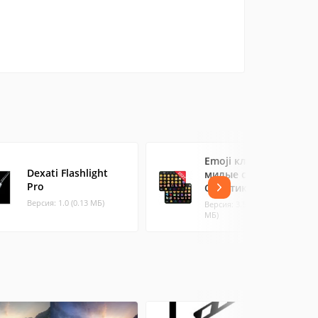
Emoji клавиатура -
Dexati Flashlight
милые смайлики,
Pro
GIF, стикеры
Версия: 1.0 (0.13 МБ)
Версия: 3.5.2.01 (110.42
МБ)