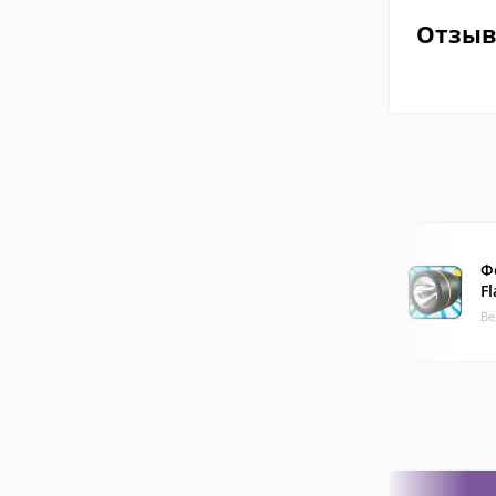
Отзы
Ф
Fl
Ве