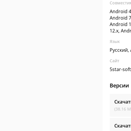
Совмести
Android 4
Android 7
Android 1
12.x, And
Язык
Русский,
Сайт
5star-so
Версии
Скачат
(38.16 М
Скачат