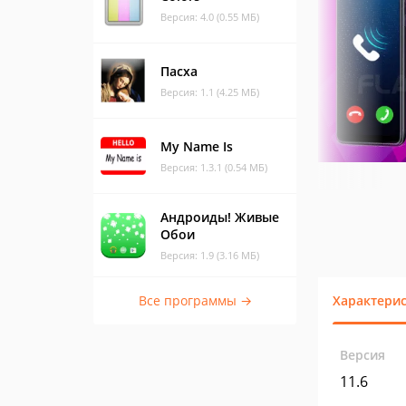
Версия: 4.0 (0.55 МБ)
Пасха
Версия: 1.1 (4.25 МБ)
My Name Is
Версия: 1.3.1 (0.54 МБ)
Андроиды! Живые
Обои
Версия: 1.9 (3.16 МБ)
Все программы →
Характери
Версия
11.6