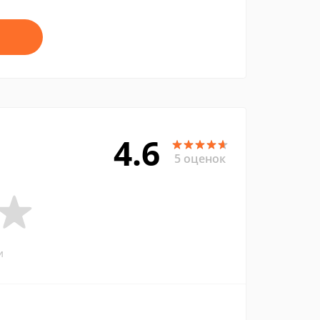
4.6
5 оценок
и