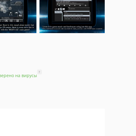
?
верено на вирусы