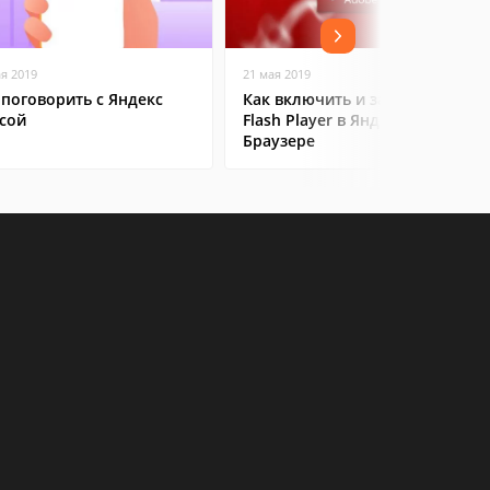
ая 2019
21 мая 2019
 поговорить с Яндекс
Как включить и запустить
сой
Flash Player в Яндекс
Браузере