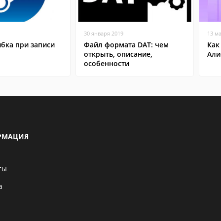
30 января 2019
13 м
бка при записи
Файл формата DAT: чем
Как
открыть, описание,
Али
особенности
РМАЦИЯ
ты
а