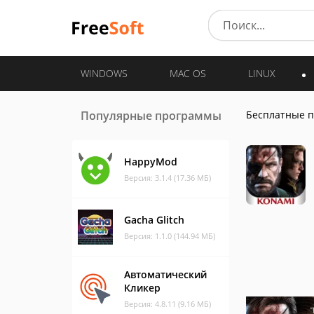
WINDOWS
MAC OS
LINUX
Популярные программы
Бесплатные 
HappyMod
Версия: 3.1.4 (17.36 МБ)
Gacha Glitch
Версия: 1.1.0 (144.94 МБ)
Автоматический
Кликер
Версия: 4.8.11 (9.16 МБ)