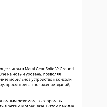
есс игры в Metal Gear Solid V: Ground
ox One на новый уровень, позволяя
чите мобильное устройство к консоли
иру, просматривая положение зданий,
тономным режимом, в котором вы
ть в режим Mother Base. В этом режиме