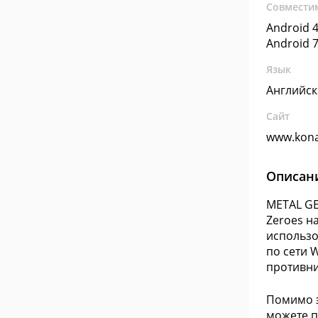
Совмести
Android 4
Android 7
Язык
Английс
Сайт
www.kon
Описан
METAL GE
Zeroes на
использо
по сети 
противни
Помимо э
можете п