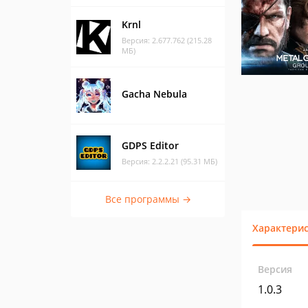
Krnl
Версия: 2.677.762 (215.28
МБ)
Gacha Nebula
GDPS Editor
Версия: 2.2.2.21 (95.31 МБ)
Все программы →
Характери
Версия
1.0.3