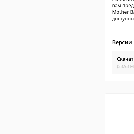
вам пред
Mother B
доступны
Версии
Скачат
(33.93 М