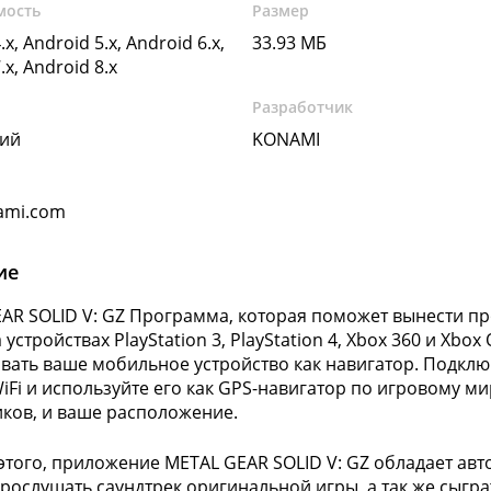
мость
Размер
.x, Android 5.x, Android 6.x,
33.93 МБ
.x, Android 8.x
Разработчик
кий
KONAMI
ami.com
ие
AR SOLID V: GZ Программа, которая поможет вынести проц
 устройствах PlayStation 3, PlayStation 4, Xbox 360 и Xb
вать ваше мобильное устройство как навигатор. Подклю
WiFi и используйте его как GPS-навигатор по игровому м
ков, и ваше расположение.
того, приложение METAL GEAR SOLID V: GZ обладает ав
рослушать саундтрек оригинальной игры, а так же сыгра