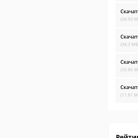
Скача
(34.93 М
Скача
(34.3 МБ
Скача
(33.85 М
Скача
(11.81 М
Рейти