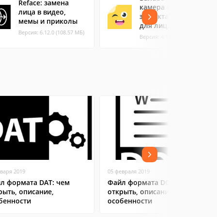
Reface: замена
камера с
лица в видео,
эффектами и маски
мемы и приколы
для лица
Версия: 6.12.0 (108.57 МБ)
Версия: 4.12.3 (83.62 МБ)
нваря 2019
05 февраля 2019
л формата DAT: чем
Файл формата DOC: чем
рыть, описание,
открыть, описание,
бенности
особенности