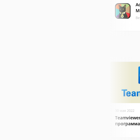
A
M
Ве
30 мая 2022
Teamviewer
программа