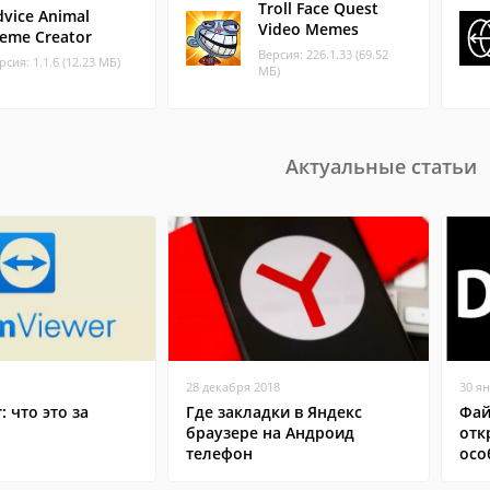
Troll Face Quest
dvice Animal
Video Memes
eme Creator
Версия: 226.1.33 (69.52
рсия: 1.1.6 (12.23 МБ)
МБ)
Актуальные статьи
28 декабря 2018
30 я
: что это за
Где закладки в Яндекс
Фай
браузере на Андроид
отк
телефон
осо