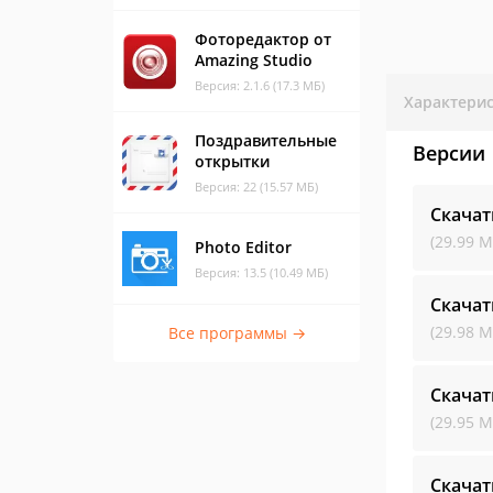
Фоторедактор от
Amazing Studio
Версия: 2.1.6 (17.3 МБ)
Характери
Поздравительные
Версии
открытки
Версия: 22 (15.57 МБ)
Скача
(29.99 М
Photo Editor
Версия: 13.5 (10.49 МБ)
Скача
(29.98 М
Все программы →
Скача
(29.95 М
Скача