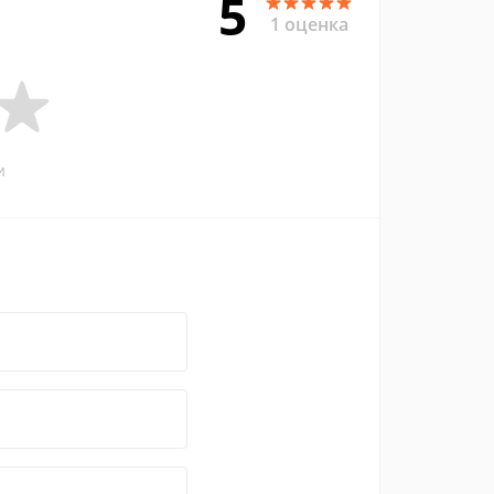
5
1 оценка
и