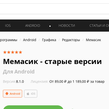
IOS
ANDROID
НОВОСТИ
СТАТЬИ И 
программы
Android
Графика
Редакторы
Мемасик
Мемасик - старые версии
Для Android
Версия:
8.1.0
Лицензия:
От 89,00 ₽ до 1 189,00 ₽ за товар
Android
iOS