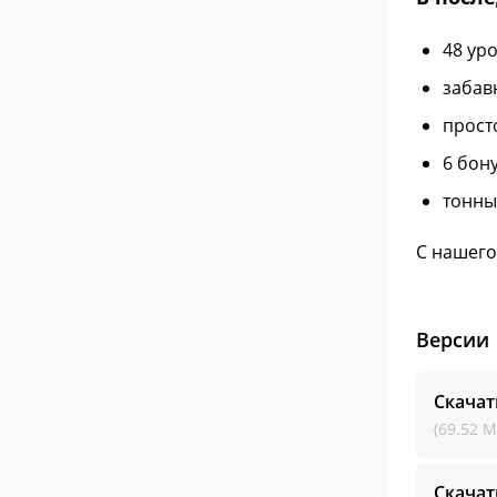
48 ур
забав
прост
6 бон
тонны
С нашего
Версии
Скачат
(69.52 М
Скачат