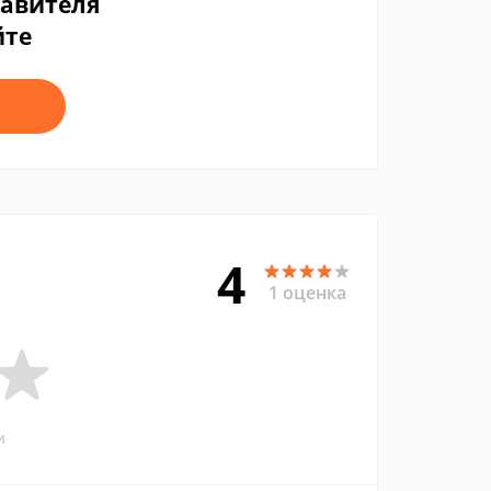
тавителя
йте
4
1 оценка
и