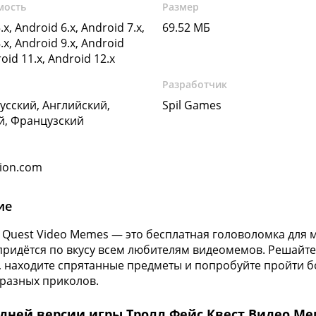
мость
Размер
.x, Android 6.x, Android 7.x,
69.52 МБ
.x, Android 9.x, Android
roid 11.x, Android 12.x
Разработчик
Русский, Английский,
Spil Games
й, Французский
ion.com
ие
ce Quest Video Memes — это бесплатная головоломка для
придётся по вкусу всем любителям видеомемов. Решайте
, находите спрятанные предметы и попробуйте пройти б
разных приколов.
едней версии игры Тролл Фейс Квест Видео Ме