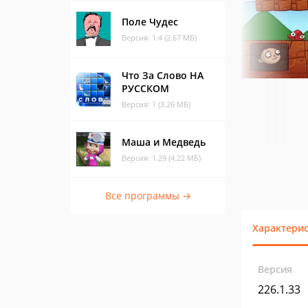
Поле Чудес
Версия: 1.4 (2.67 МБ)
Что За Слово НА
РУССКОМ
Версия: 1 (3.26 МБ)
Маша и Медведь
Версия: 1.29 (4.22 МБ)
Все программы →
Характери
Версия
226.1.33