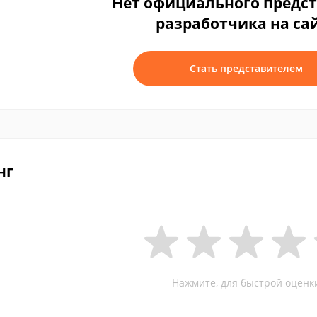
Нет официального предс
разработчика на са
Стать представителем
нг
Нажмите, для быстрой оценк