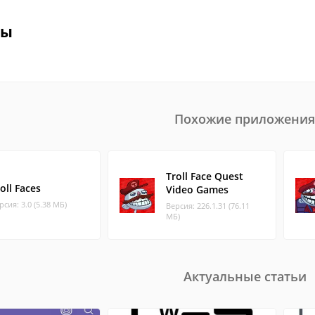
вы
Похожие приложения
Troll Face Quest
oll Faces
Video Games
рсия: 3.0 (5.38 МБ)
Версия: 226.1.31 (76.11
МБ)
Актуальные статьи