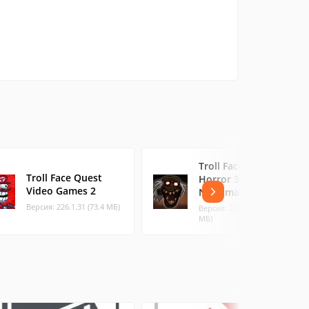
Troll Face Quest:
Troll Face Quest
Horror 3
Video Games 2
Nightmares
Версия: 226.1.31 (73.4 МБ)
Версия: 226.1.37 (54.11
МБ)