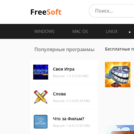
WINDOWS
MAC OS
LINUX
Популярные программы
Бесплатные 
Своя Игра
Версия: 1.3.3 (3.05 МБ)
Слова
Версия: 2.3.4 (55.38 МБ)
Что за Фильм?
Версия: 1.4.4 (13.05 МБ)