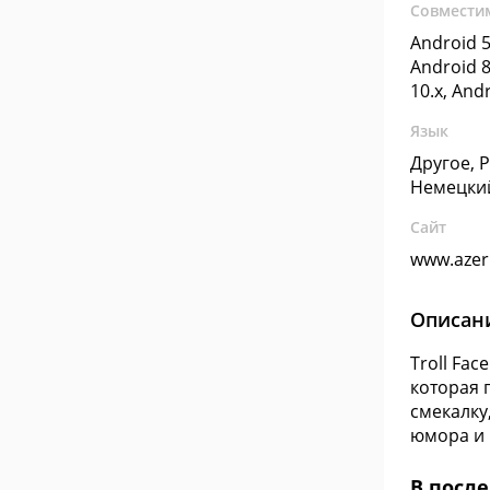
Совмести
Android 5
Android 8
10.x, And
Язык
Другое, 
Немецки
Сайт
www.azer
Описан
Troll Fa
которая 
смекалку
юмора и 
В посл