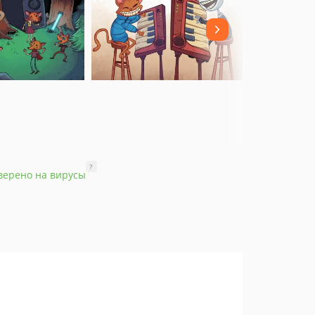
?
верено на вирусы