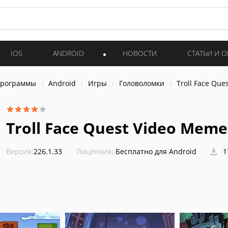
IOS
ANDROID
НОВОСТИ
СТАТЬИ И 
программы
Android
Игры
Головоломки
Troll Face Que
Troll Face Quest Video Meme
Версия:
226.1.33
Лицензия:
Бесплатно для Android
1