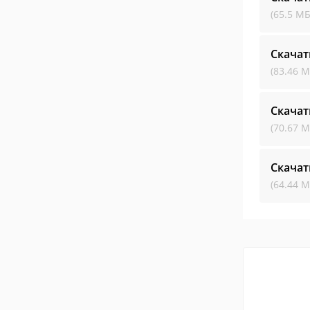
(65.5 МБ
Скачат
(83.46 М
Скачат
(70.67 М
Скачат
(64.44 М