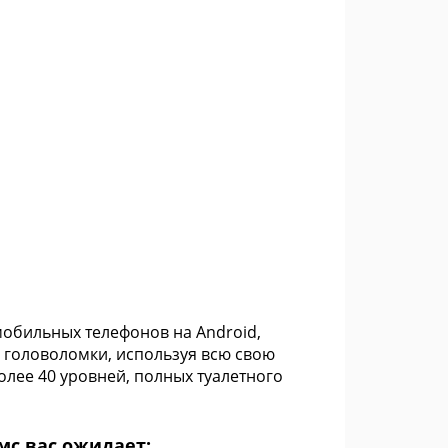
 мобильных телефонов на Android,
 головоломки, используя всю свою
олее 40 уровней, полных туалетного
мс вас ожидает: