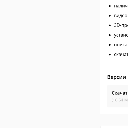
налич
видео
3D-пр
устан
описа
скача
Версии
Скачат
(16.54 М