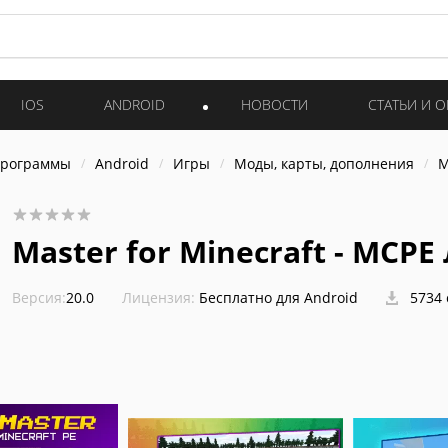
IOS
ANDROID
НОВОСТИ
СТАТЬИ И 
программы
Android
Игры
Моды, карты, дополнения
M
Master for Minecraft - MCPE
Версия:
20.0
Лицензия:
Бесплатно для Android
5734 