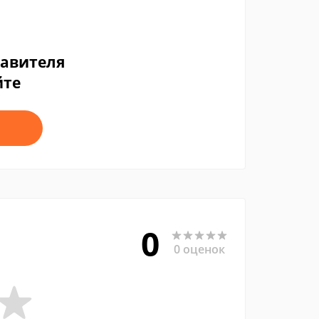
тавителя
йте
0
0 оценок