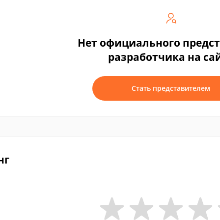
Нет официального предс
разработчика на са
Стать представителем
нг