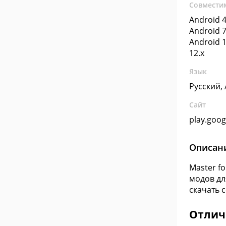
Совмести
Android 4
Android 7
Android 1
12.x
Язык
Русский,
Сайт
play.goo
Описан
Master f
модов дл
скачать 
Отлич