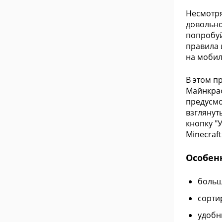
Несмотря
довольно
попробуй
правила 
на мобил
В этом п
Майнкраф
предусмо
взглянут
кнопку "
Minecraft
Особен
больш
сорти
удобн