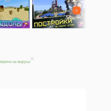
?
верено на вирусы