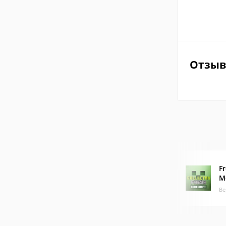
Отзы
F
M
Ве