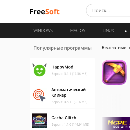
WINDOWS
MAC OS
LINUX
Популярные программы
Бесплатные 
HappyMod
Версия: 3.1.4 (17.36 МБ)
Автоматический
Кликер
Версия: 4.8.11 (9.16 МБ)
Gacha Glitch
Версия: 1.1.0 (144.94 МБ)