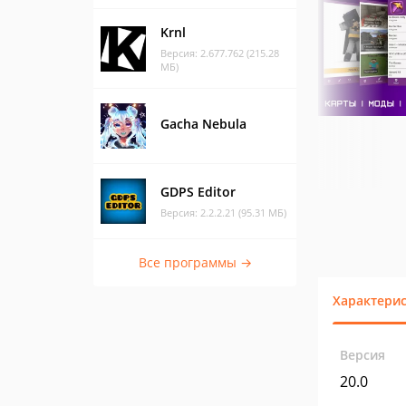
Krnl
Версия: 2.677.762 (215.28
МБ)
Gacha Nebula
GDPS Editor
Версия: 2.2.2.21 (95.31 МБ)
Все программы →
Характери
Версия
20.0