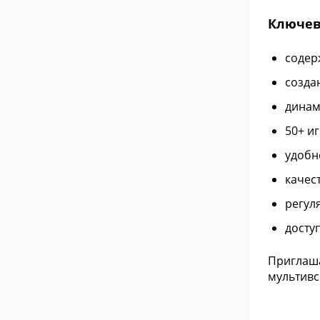
Ключев
содер
созда
динам
50+ и
удобн
качес
регул
досту
Приглаша
мультивс