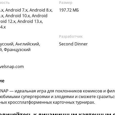
мость
Размер
.x, Android 7.x, Android 8.x,
197.72 МБ
.x, Android 10.x, Android
oid 12.x, Android 13.x,
4.x
Разработчик
Русский, Английский,
Second Dinner
й, Французский
velsnap.com
ие
NAP — идеальная игра для поклонников комиксов и фильм
юбимыми супергероями и злодеями и сможете сразиться
ых кроссплатформенных карточных турнирах.
единяйтесь к динамичным карточным 