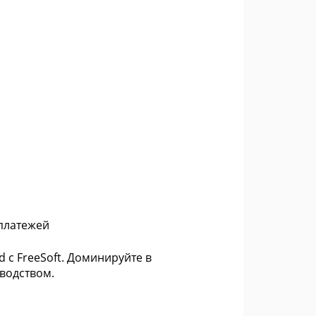
 платежей
с FreeSoft. Доминируйте в
водством.