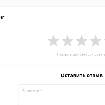
нг
Нажмите, для быстрой оценк
Оставить отзыв
Ваше имя*