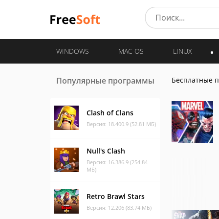
WINDOWS
MAC OS
LINUX
Популярные программы
Бесплатные 
Clash of Clans
Версия: 18.400.9 (52.81 МБ)
Null's Clash
Версия: 16.386.9 (254.84
МБ)
Retro Brawl Stars
Версия: 12.206 (83.74 МБ)