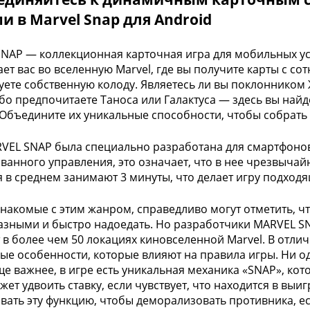
и в Marvel Snap для Android
NAP — коллекционная карточная игра для мобильных ус
ет вас во вселенную Marvel, где вы получите карты с с
ете собственную колоду. Являетесь ли вы поклонником 
ибо предпочитаете Таноса или Галактуса — здесь вы найд
 Объедините их уникальные способности, чтобы собрать
VEL SNAP была специально разработана для смартфоно
ванного управления, это означает, что в нее чрезвычай
 в среднем занимают 3 минуты, что делает игру подходя
знакомые с этим жанром, справедливо могут отметить, ч
зными и быстро надоедать. Но разработчики MARVEL SN
 в более чем 50 локациях киновселенной Marvel. В отлич
ые особенности, которые влияют на правила игры. Ни о
ще важнее, в игре есть уникальная механика «SNAP», ко
жет удвоить ставку, если чувствует, что находится в в
вать эту функцию, чтобы деморализовать противника, ес