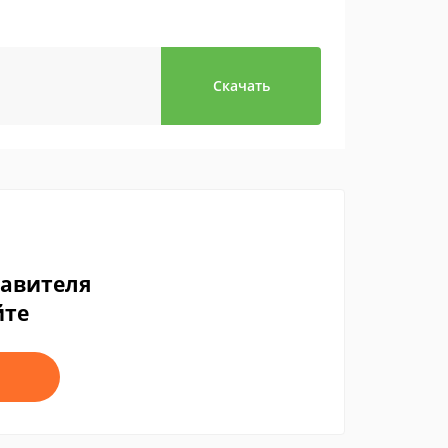
Скачать
тавителя
йте