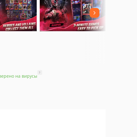
?
верено на вирусы