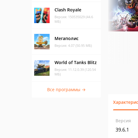
Clash Royale
Версия: 150535029 (44.6
МБ)
Мегаполис
Версия: 4.07 (50.95 МБ)
World of Tanks Blitz
Версия: 11.12.0.39 (120.54
МБ)
Все программы →
Характери
Версия
39.6.1