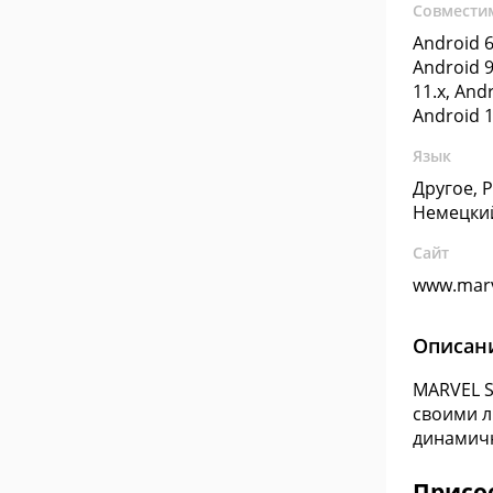
Совмести
Android 6
Android 9
11.x, Andr
Android 1
Язык
Другое, 
Немецки
Сайт
www.mar
Описан
MARVEL S
своими л
динамичн
Присо