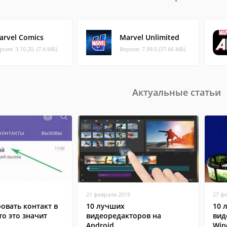
arvel Comics
Marvel Unlimited
рсия: 3.10.20. (7.4 МБ)
Версия: 7.99.0 (37.66 МБ)
Актуальные статьи
21 февраля 2019
27 ф
овать контакт в
10 лучших
10 
то это значит
видеоредакторов на
вид
Android
Win