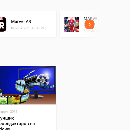
MARVEL Puzzle
Marvel AR
Quest
Версия: 2.01 (16.37 МБ)
Версия: 344.7 (120.55 МБ)
евраля 2019
лучших
еоредакторов на
dows