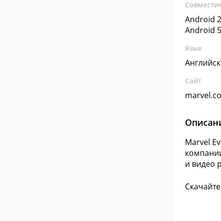
Совмести
Android 2
Android 5
Язык
Английс
Сайт
marvel.c
Описан
Marvel E
компании
и видео 
Скачайте 