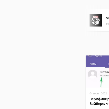
M
Ве
04 июня 2022
Верифицир
Вайбере: ч