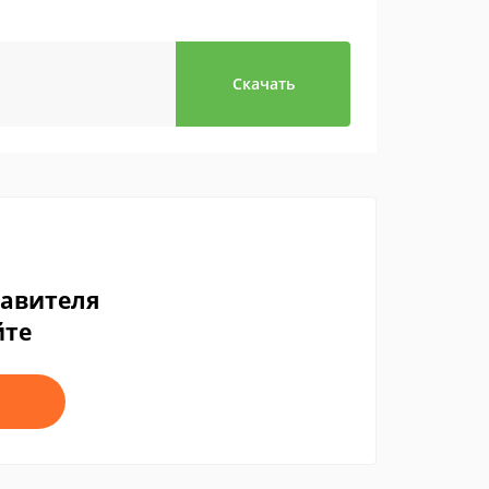
Скачать
тавителя
йте