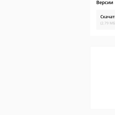
Версии
Скачат
(2.79 МБ