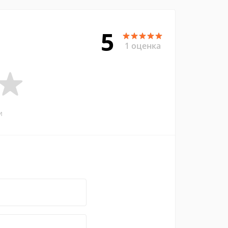
5
1 оценка
и