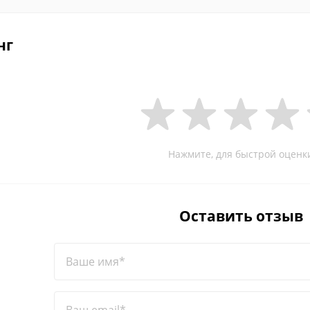
нг
Нажмите, для быстрой оценк
Оставить отзыв
Ваше имя*