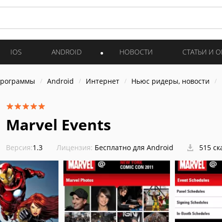
IOS
ANDROID
НОВОСТИ
СТАТЬИ И 
программы
Android
Интернет
Ньюс ридеры, новости
Marvel Events
Версия:
1.3
Лицензия:
Бесплатно для Android
515 ск