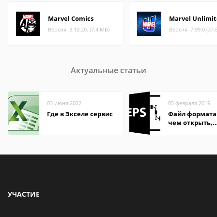
Marvel Comics
Marvel Unlimi
Версия: 3.10.20. (7.4 МБ)
Версия: 7.99.0 (37.
Актуальные статьи
03 июня 2022
05 февраля 2019
Где в Экселе сервис
Файл формата 
чем открыть,
описание,
особенности
УЧАСТИЕ