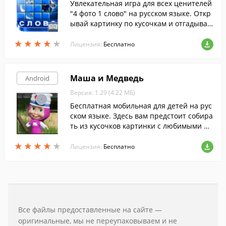
Увлекательная игра для всех ценителей
"4 фото 1 слово" на русском языке. Откр
ывай картинку по кусочкам и отгадывай
слово.
★
★
★
★
★
★
★
★
★
★
Лицензия:
Бесплатно
Маша и Медведь
Android
Версия: 1.29 (4.22 МБ)
Бесплатная мобильная для детей на рус
ском языке. Здесь вам предстоит собира
ть из кусочков картинки с любимыми пе
рсонажами.
★
★
★
★
★
★
★
★
★
★
Лицензия:
Бесплатно
Все файлы предоставленные на сайте —
оригинальные, мы не переупаковываем и не