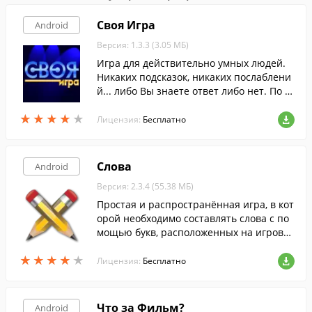
Своя Игра
Android
Версия: 1.3.3 (3.05 МБ)
Игра для действительно умных людей.
Никаких подсказок, никаких послаблени
й... либо Вы знаете ответ либо нет. По м
отивам телевикторины "Своя Игра" ( Jeo
★
★
★
★
★
★
★
★
★
★
pardy ).
Лицензия:
Бесплатно
Слова
Android
Версия: 2.3.4 (55.38 МБ)
Простая и распространённая игра, в кот
орой необходимо составлять слова с по
мощью букв, расположенных на игрово
м поле.
★
★
★
★
★
★
★
★
★
★
Лицензия:
Бесплатно
Что за Фильм?
Android