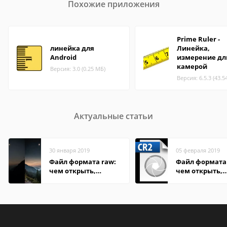
Похожие приложения
Prime Ruler -
линейка для
Линейка,
Android
измерение д
камерой
Версия: 3.0 (0.25 МБ)
Версия: 6.5.3 (43.5
Актуальные статьи
30 января 2019
05 февраля 2019
Файл формата raw:
Файл формата 
чем открыть,
чем открыть,
описание,
описание,
особенности
особенности