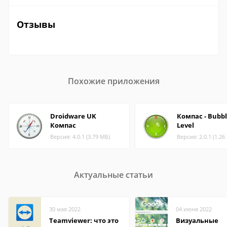
Отзывы
Похожие приложения
Droidware UK
Компас - Bubb
Компас
Level
Версия: 4.0.1 (3.79 МБ)
Версия: 2.0.1 (1.26
Актуальные статьи
30 мая 2022
04 июня 2022
Teamviewer: что это
Визуальные