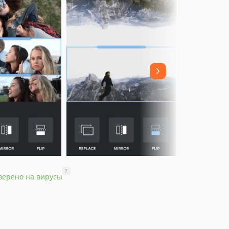
?
верено на вирусы