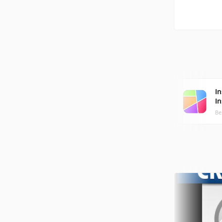
I
I
Ве