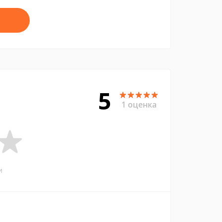
5
1 оценка
и