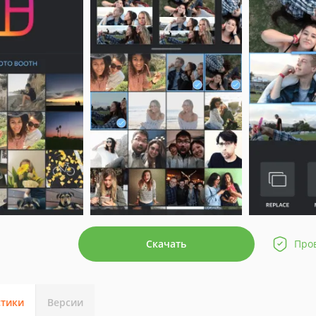
Скачать
Про
стики
Версии