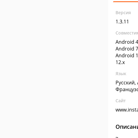
Версия
1.3.11
Совмести
Android 4
Android 7
Android 1
12.x
Язык
Русский,
Француз
Сайт
www.inst
Описан