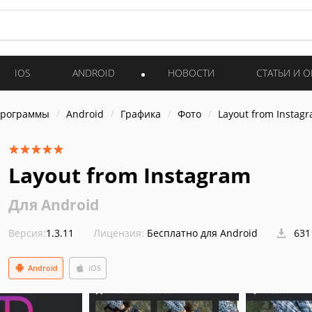
IOS
ANDROID
НОВОСТИ
СТАТЬИ И 
программы
Android
Графика
Фото
Layout from Instag
Layout from Instagram
Для Android
Версия:
1.3.11
Лицензия:
Бесплатно для Android
631
Android
iOS