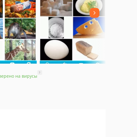
?
верено на вирусы