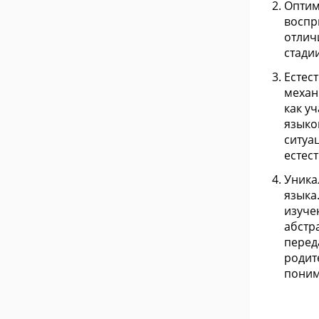
Оптим
воспр
отлич
стади
Естес
механ
как у
языко
ситуа
естест
Уника
языка
изуче
абстр
перед
родит
поним