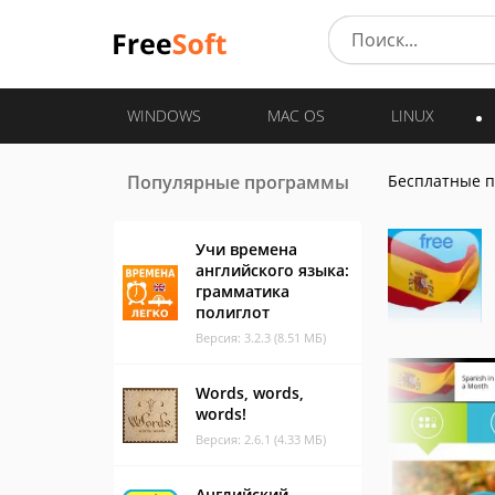
WINDOWS
MAC OS
LINUX
Популярные программы
Бесплатные 
Учи времена
английского языка:
грамматика
полиглот
Версия: 3.2.3 (8.51 МБ)
Words, words,
words!
Версия: 2.6.1 (4.33 МБ)
Английский