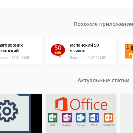
Похожие приложения
азговорник
Испанский 50
спанский
языков
рсия: 1.55 (5.45 МБ)
Версия: 14.0 (27.92 МБ)
Актуальные статьи