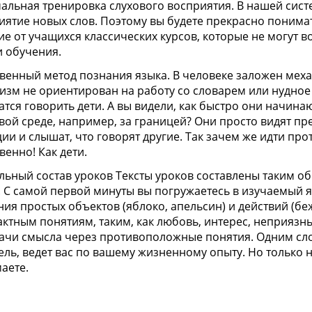
альная тренировка слухового восприятия. В нашей сист
иятие новых слов. Поэтому вы будете прекрасно понимат
ие от учащихся классических курсов, которые не могут в
и обучения.
твенный метод познания языка. В человеке заложен меха
изм не ориентирован на работу со словарем или нудное
чатся говорить дети. А вы видели, как быстро они начина
вой среде, например, за границей? Они просто видят пр
ции и слышат, что говорят другие. Так зачем же идти про
венно! Как дети.
льный состав уроков Тексты уроков составлены таким об
. С самой первой минуты вы погружаетесь в изучаемый я
ния простых объектов (яблоко, апельсин) и действий (беж
актным понятиям, таким, как любовь, интерес, неприязнь
ачи смысла через противоположные понятия. Одним сло
ель, ведет вас по вашему жизненному опыту. Но только н
аете.