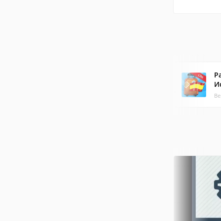
Р
И
Ве