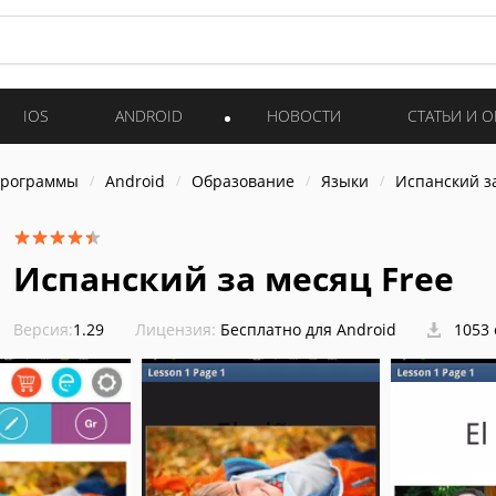
IOS
ANDROID
НОВОСТИ
СТАТЬИ И 
программы
Android
Образование
Языки
Испанский за
Испанский за месяц Free
Версия:
1.29
Лицензия:
Бесплатно для Android
1053 