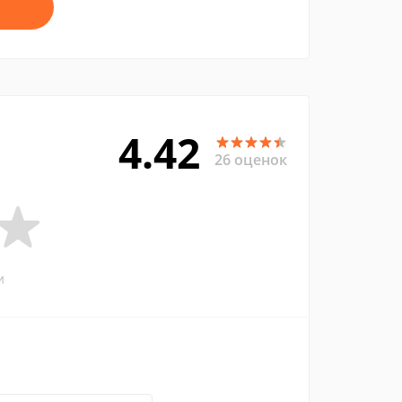
4.42
26 оценок
и