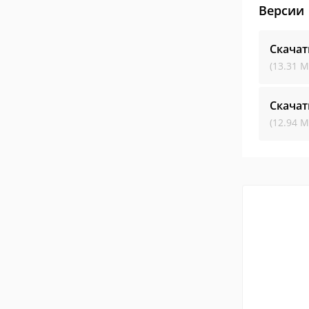
Версии
Скачат
(13.31 М
Скачат
(12.94 М