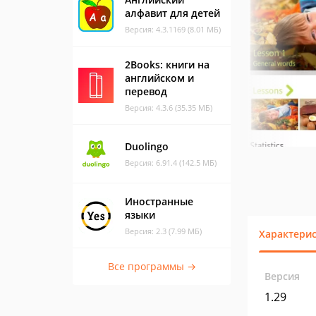
алфавит для детей
Версия: 4.3.1169 (8.01 МБ)
2Books: книги на
английском и
перевод
Версия: 4.3.6 (35.35 МБ)
Duolingo
Версия: 6.91.4 (142.5 МБ)
Иностранные
языки
Версия: 2.3 (7.99 МБ)
Характери
Все программы →
Версия
1.29