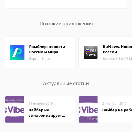
Похожие приложения
Рамблер: новости
RuNews. Ново
России и мира
России
Версия: Посл
Версия: 3.1 (2.96 М
Актуальные статьи
19 ноября 2018
21 ноября 2018
Вайбер не
Вайбер не раб
синхронизирует
контакты