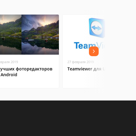
евраля 2019
27 февраля 2019
лучших фоторедакторов
Teamviewer для Ubuntu
 Android