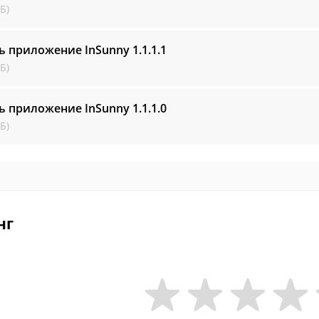
Б)
ь приложение InSunny
1.1.1.1
Б)
ь приложение InSunny
1.1.1.0
Б)
нг