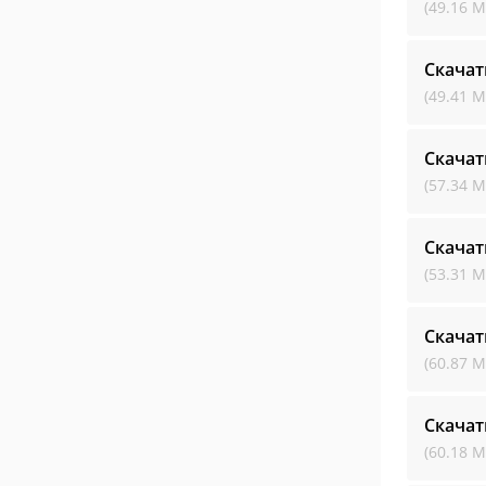
(49.16 М
Скачат
(49.41 М
Скачат
(57.34 М
Скачат
(53.31 М
Скачат
(60.87 М
Скачат
(60.18 М