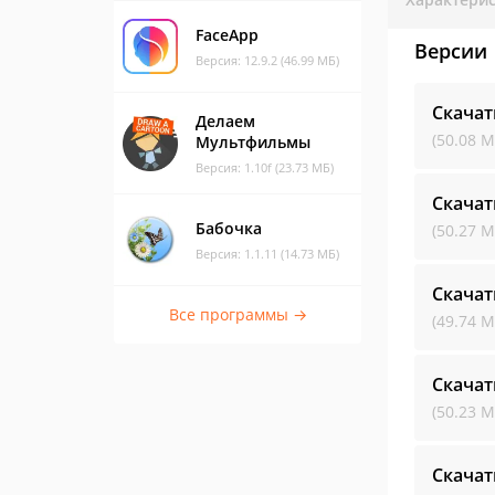
FaceApp
Версии
Версия: 12.9.2 (46.99 МБ)
Скачат
Делаем
(50.08 М
Мультфильмы
Версия: 1.10f (23.73 МБ)
Скачат
Бабочка
(50.27 М
Версия: 1.1.11 (14.73 МБ)
Скачат
Все программы →
(49.74 М
Скачат
(50.23 М
Скачат