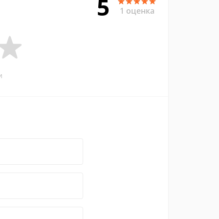
5
1 оценка
и