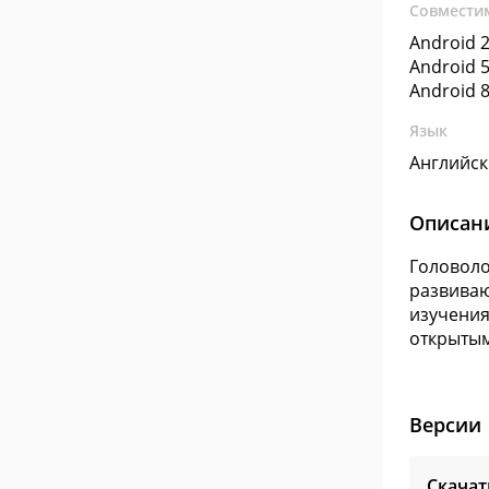
Совмести
Android 2
Android 5
Android 8
Язык
Английс
Описан
Головоло
развиваю
изучения
открытым
Версии
Скачат