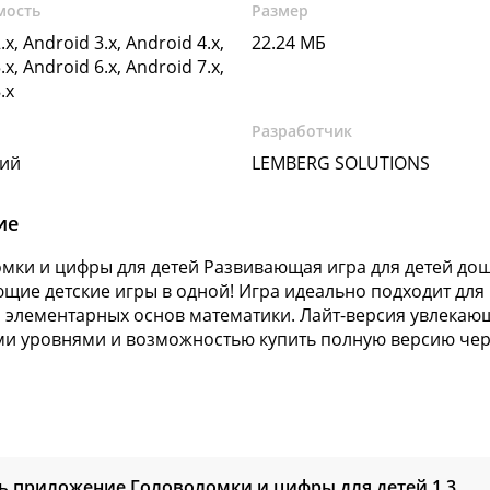
мость
Размер
.x, Android 3.x, Android 4.x,
22.24 МБ
.x, Android 6.x, Android 7.x,
.x
Разработчик
кий
LEMBERG SOLUTIONS
ие
мки и цифры для детей Развивающая игра для детей дош
щие детские игры в одной! Игра идеально подходит для р
 элементарных основ математики. Лайт-версия увлекающ
и уровнями и возможностью купить полную версию чер
ь приложение Головоломки и цифры для детей
1.3