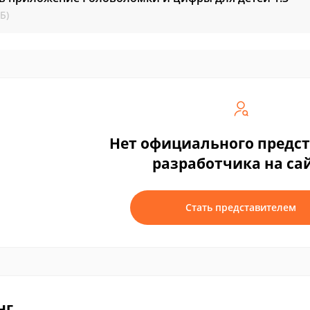
Б)
Нет официального предс
разработчика на са
Стать представителем
нг