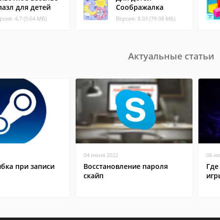
 пазл для детей
Соображалка
рсия: 4.7 (5.64 МБ)
Версия: 8.03 (79.98 МБ)
Актуальные статьи
04 июня 2022
06 и
бка при записи
Восстановление пароля
Где
скайп
игр