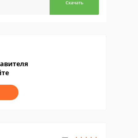
Скачать
тавителя
йте