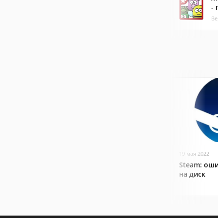
-
Ве
19 мая 2022
Steam: оши
на диск