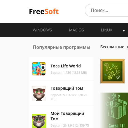
WINDOWS
MAC OS
LINUX
Популярные программы
Бесплатные 
Toca Life World
Версия: 1.136 (43.38 МБ)
Говорящий Том
Версия: 5.1.3.3751 (88.26
МБ)
Мой Говорящий
Том
Версия: 26.1.9.812 (159.75