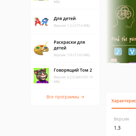
МБ)
Для детей
Версия: 1.2.2 (17.6 МБ)
Раскраски для
детей
Версия: 116 (17.63 МБ)
Говорящий Том 2
Версия: 6.2.0.560 (101.13
МБ)
Все программы →
Характери
Версия
1.3