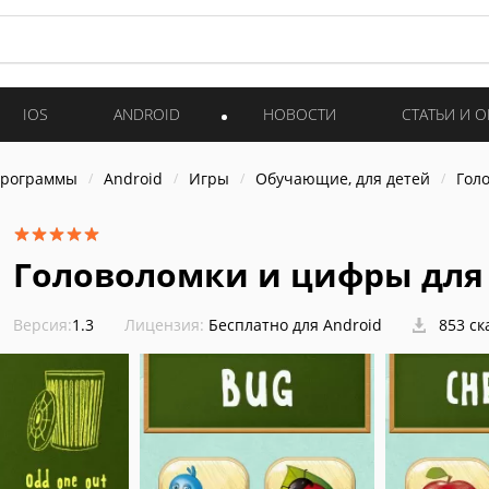
IOS
ANDROID
НОВОСТИ
СТАТЬИ И 
программы
Android
Игры
Обучающие, для детей
Гол
Головоломки и цифры для
Версия:
1.3
Лицензия:
Бесплатно для Android
853 ск