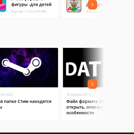
фигуры -для детей
для детей
Версия: 1.0.9 (4.94 МБ)
Версия: 1.0.1 (26.86 МБ)
юня 2022
30 января 2019
 в папке Стим находятся
Файл формата DAT: чем
ы
открыть, описание,
особенности