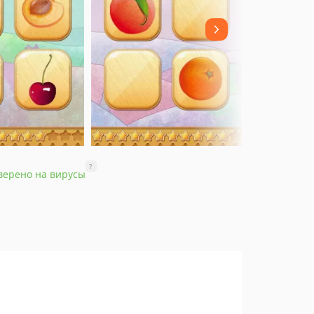
?
верено на вирусы