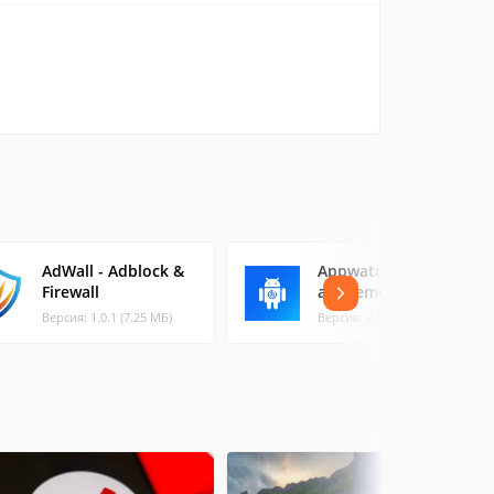
AdWall - Adblock &
Appwatch: pop up
Firewall
ads removal
Версия: 1.0.1 (7.25 МБ)
Версия: 2.1.0 (6.66 МБ)