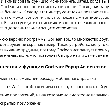
" и активировать функцию мониторинга. Затем, когда вы
 Goclean и проверьте список активности. Последняя зап
е баннеры. К слову, этот инструмент также позволяет в
 он не может соперничать с полноценными антивирусами
. Если вы увидите в списке активность от безымянного 
ся о дополнительной защите устройства.
нюю версию программы Goclean вошло множество други
 обнаружение скрытых камер. Такие устройства могут ок
езвычайно трудным, поэтому Goclean использует преим
агнитных волн, что позволяет быстро найти даже самые
ества и функции Goclean: Popup Ad detector
умент отслеживания расхода мобильного трафика
з сети Wi-Fi с отображением всех подключенных к ней ус
ение приложений, из-за которых на смартфоне всплыв
 скрытых приложений