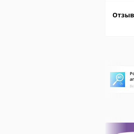
Отзы
P
a
Ве