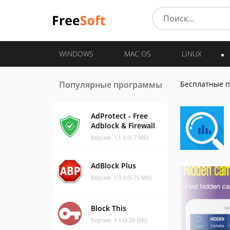
WINDOWS
MAC OS
LINUX
Популярные программы
Бесплатные 
AdProtect - Free
Adblock & Firewall
Версия: 1.1.4 (6.7 МБ)
AdBlock Plus
Версия: 1.3.0 (5.75 МБ)
Block This
Версия: 3.1 (4.29 МБ)