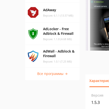
AdAway
Версия: 6.1.1 (13.57 МБ)
AdLocker - Free
Adblock & Firewall
Версия: 1.1.8 (4.68 МБ)
AdWall - Adblock &
Firewall
Версия: 1.0.1 (7.25 МБ)
Все программы →
Характери
Версия
1.5.3