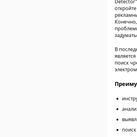
Detector
откройте
рекламны
Конечно,
проблемы
задумать
В послед
является
поиск чр
электром
Преимущ
инстр
анали
выявл
поиск