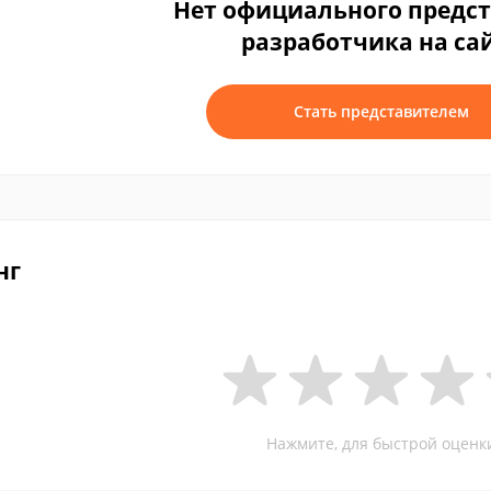
Нет официального предс
разработчика на са
Стать представителем
нг
Нажмите, для быстрой оценк