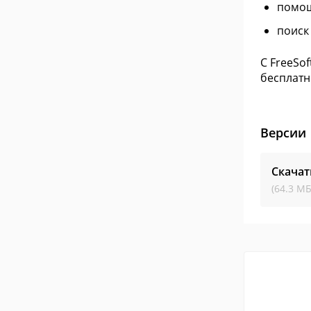
помощ
поиск
С FreeSo
бесплатн
Версии
Скачат
(64.3 МБ