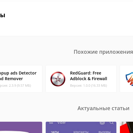
вы
Похожие приложения
opup ads Detector
RedGuard: Free
nd Remover
Adblock & Firewall
рсия: 2.3.9 (9.57 МБ)
Версия: 1.0.0 (16.33 МБ)
Актуальные статьи