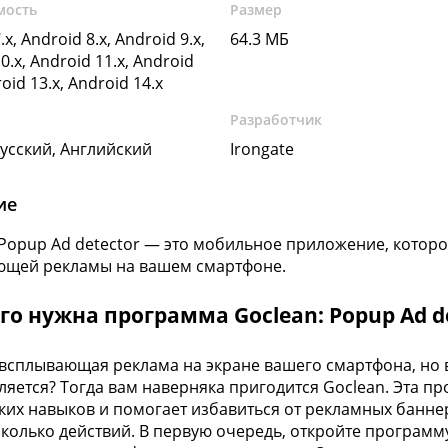
мость
Размер
.x, Android 8.x, Android 9.x,
64.3 МБ
0.x, Android 11.x, Android
roid 13.x, Android 14.x
Разработчик
Русский, Английский
Irongate
ие
 Popup Ad detector — это мобильное приложение, котор
ющей рекламы на вашем смартфоне.
го нужна программа Goclean: Popup Ad d
всплывающая реклама на экране вашего смартфона, но в
ляется? Тогда вам наверняка пригодится Goclean. Эта п
ких навыков и помогает избавиться от рекламных банне
сколько действий. В первую очередь, откройте программу