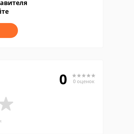
тавителя
йте
0
0 оценок
и