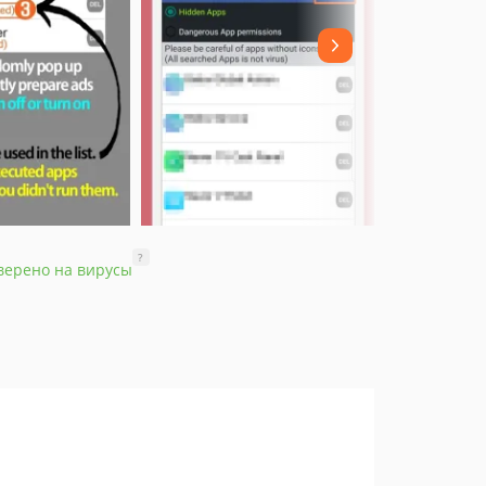
?
верено на вирусы