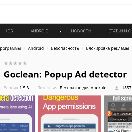
IOS
ANDROID
НОВОСТИ
СТАТЬИ И 
программы
Android
Безопасность
Блокировка рекламы
Goclean: Popup Ad detector
Версия:
1.5.3
Лицензия:
Бесплатно для Android
1857