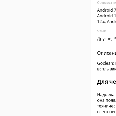
Совмести
Android 7
Android 1
12.x, And
Язык
Другое, 
Описан
Goclean:
всплыва
Для че
Надоела 
она появ
техничес
всего не