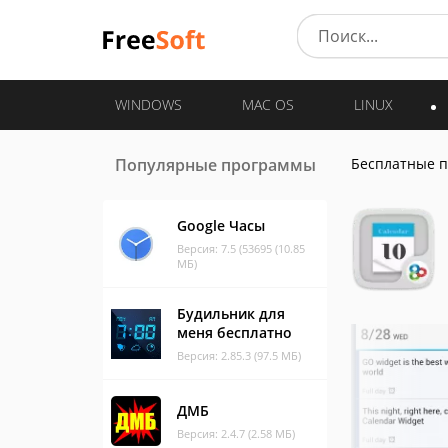
WINDOWS
MAC OS
LINUX
Популярные программы
Бесплатные 
Google Часы
Версия: 7.5 (53695 (10.85
МБ)
Будильник для
меня бесплатно
Версия: 2.85.3 (97.5 МБ)
ДМБ
Версия: 2.4.7 (2.58 МБ)