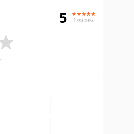
5
1 оценка
и