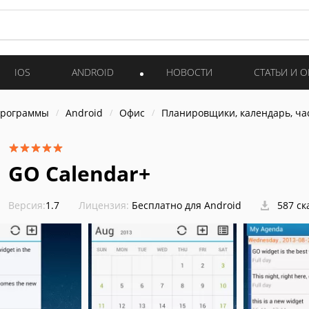
IOS
ANDROID
НОВОСТИ
СТАТЬИ И 
программы
Android
Офис
Планировщики, календарь, ча
GO Calendar+
Версия:
1.7
Лицензия:
Бесплатно для Android
587 ск