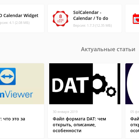
SolCalendar -
O Calendar Widget
Calendar / To do
рсия: 4.1 (2.08 МБ)
Версия: 1.7.3 (12.35 МБ)
Актуальные статьи
30 января 2019
05 ф
: что это за
Файл формата DAT: чем
Фай
открыть, описание,
отк
особенности
осо