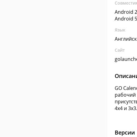
Совмести
Android 2
Android 5
Язык
Английс
Сайт
golaunch
Описан
GO Calen
рабочий 
присутст
4x4 и 3x3
Версии