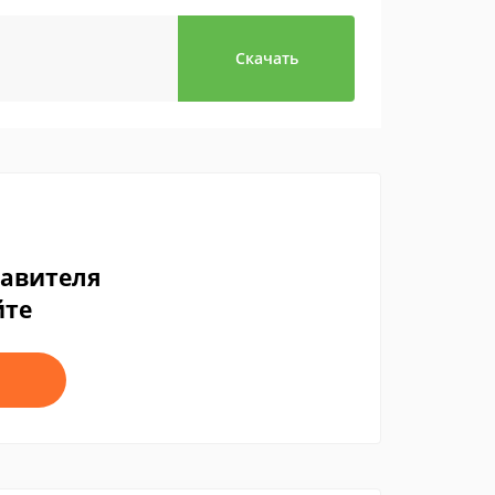
Скачать
тавителя
йте