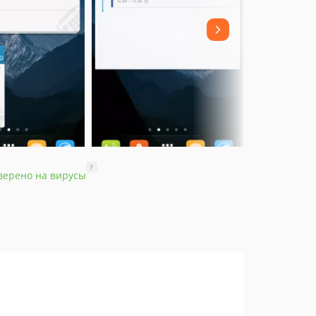
?
верено на вирусы