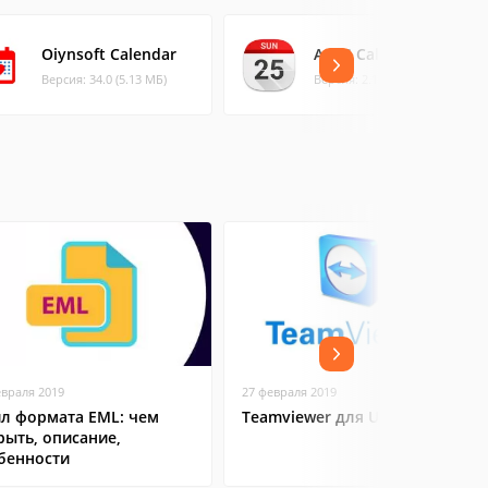
Oiynsoft Calendar
ASUS Calendar
Версия: 34.0 (5.13 МБ)
Версия: 2.1.0.57 (8.2 МБ)
евраля 2019
27 февраля 2019
л формата EML: чем
Teamviewer для Ubuntu
рыть, описание,
бенности