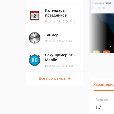
Календарь
праздников
Версия: 2.4.0 (1.59 МБ)
Таймер
Версия: 2.15 (2.28 МБ)
Секундомер от C
Mobile
Версия: 3.91 (8.21 МБ)
Все программы →
Характери
Версия
1.7