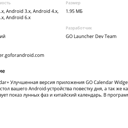
мость
Размер
.x, Android 3.x, Android 4.x,
1.95 МБ
.x, Android 6.x
Разработчик
кий
GO Launcher Dev Team
er.goforandroid.com
ие
dar+ Улучшенная версия приложения GO Calendar Widget
стол вашего Android-устройства повестку дня, а так же 
вует показ лунных фаз и китайский календарь. В програм
.