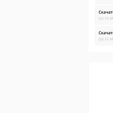
Скачат
(25.76 М
Скачат
(26.55 М