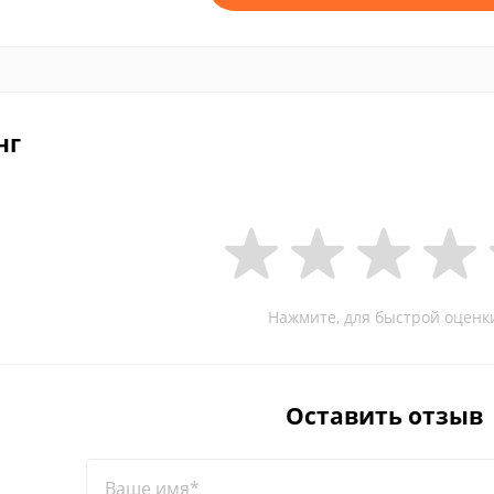
нг
Нажмите, для быстрой оценк
Оставить отзыв
Ваше имя*