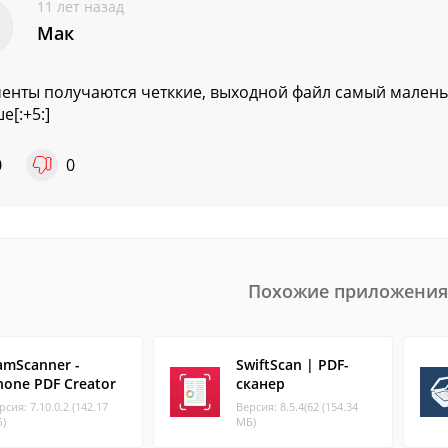
11 лет назад
Мак
енты получаются четккие, выходной файл самый маленьк
е[:+5:]
0
0
Похожие приложения
amScanner -
SwiftScan | PDF-
hone PDF Creator
сканер
рсия: 7.10.0.2 (142.17
Версия: 8.5.4(62 (154.34
)
МБ)