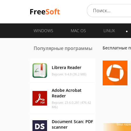
WINDOWS
MAC OS
LINUX
Популярные программы
Бесплатные 
Librera Reader
Версия: 9.4.8 (36.2 МБ)
Adobe Acrobat
Reader
Версия: 23.6.0.281 (476.42
МБ)
Document Scan: PDF
scanner