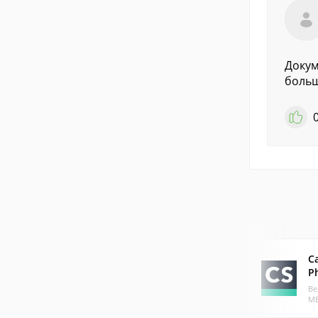
Докум
больш
C
P
Ве
МБ