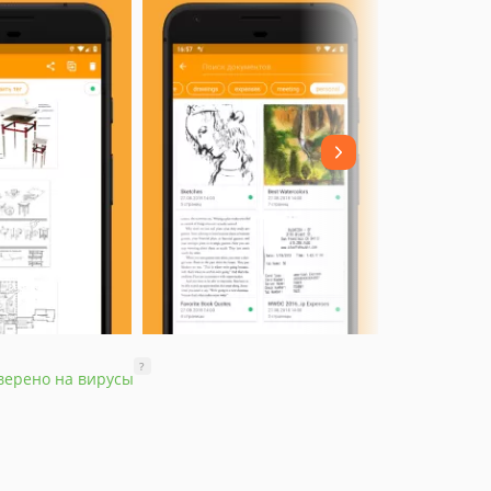
?
верено на вирусы