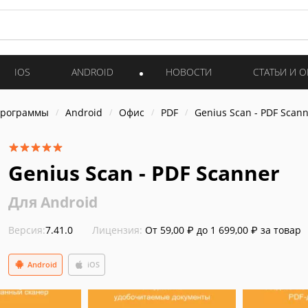
IOS
ANDROID
НОВОСТИ
СТАТЬИ И 
программы
Android
Офис
PDF
Genius Scan - PDF Scan
Genius Scan - PDF Scanner
Для Android
Версия:
7.41.0
Лицензия:
От 59,00 ₽ до 1 699,00 ₽ за товар
Android
iOS