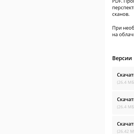
PDF. Про
перспект
сканов.
При необ
на облач
Версии
Скачат
(26.4 МБ
Скачат
(26.4 МБ
Скачат
(26.42 М