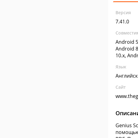
Версия
7.41.0
Совмести
Android 5
Android 8
10.x, And
Язык
Английс
Сайт
www.theg
Описан
Genius S
помощью 