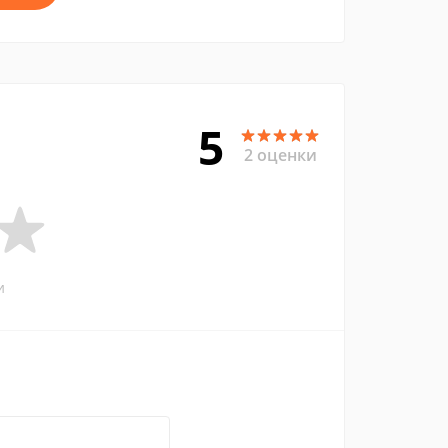
5
2 оценки
и