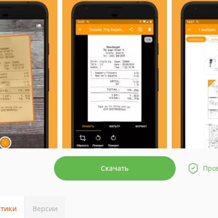
Скачать
Про
стики
Версии