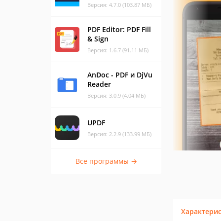
Версия: 4.7.0 (103.87 МБ)
PDF Editor: PDF Fill
& Sign
Версия: 1.6.7 (91.11 МБ)
AnDoc - PDF и DjVu
Reader
Версия: 3.0.9 (4.04 МБ)
UPDF
Версия: 2.2.9 (133.99 МБ)
Все программы →
Характери