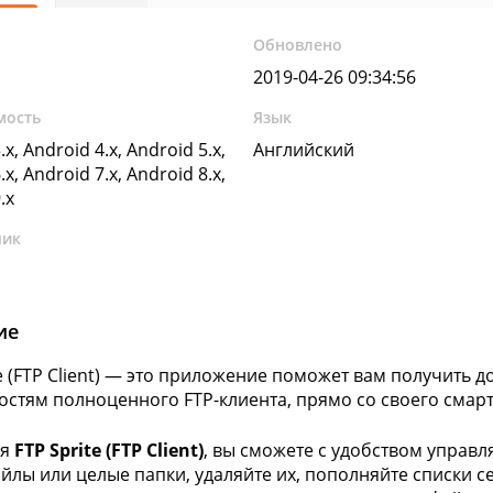
Обновлено
2019-04-26 09:34:56
мость
Язык
.x, Android 4.x, Android 5.x,
Английский
.x, Android 7.x, Android 8.x,
.x
чик
ие
te (FTP Client) — это приложение поможет вам получить 
стям полноценного FTP-клиента, прямо со своего смар
ря
FTP Sprite (FTP Client)
, вы сможете с удобством управл
йлы или целые папки, удаляйте их, пополняйте списки с