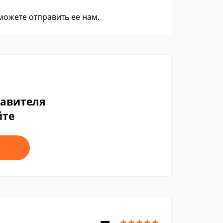
 можете
отправить ее нам
.
тавителя
йте