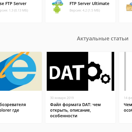
se FTP Server
FTP Server Ultimate
рсия: 1.3 (0.13 МБ)
Версия: 4.2 (1.5 МБ)
Актуальные статьи
30 января 2019
14 ф
бозревателя
Файл формата DAT: чем
Чем
plorer где
открыть, описание,
осо
особенности