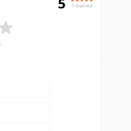
5
1 оценка
и