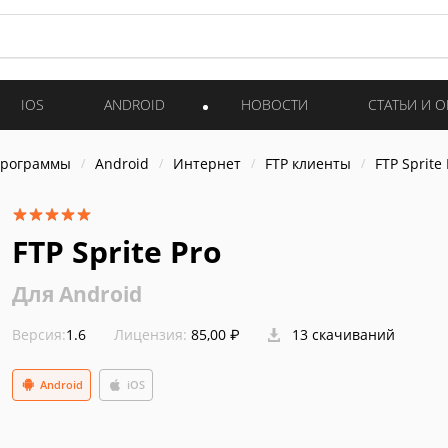
IOS
ANDROID
НОВОСТИ
СТАТЬИ И 
программы
Android
Интернет
FTP клиенты
FTP Sprite
FTP Sprite Pro
Для Android
Версия:
1.6
Лицензия:
85,00 ₽
13 скачиваний
Android
iOS