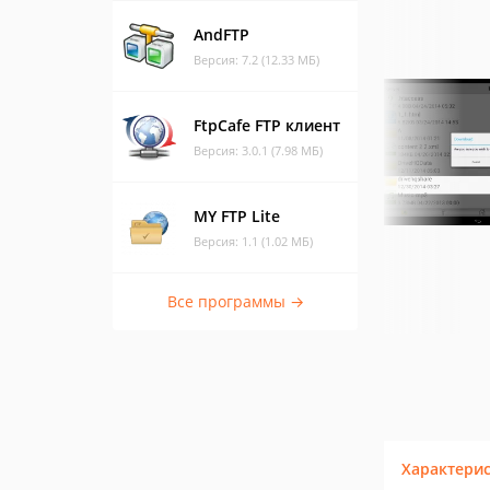
AndFTP
Версия: 7.2 (12.33 МБ)
FtpCafe FTP клиент
Версия: 3.0.1 (7.98 МБ)
MY FTP Lite
Версия: 1.1 (1.02 МБ)
Все программы →
Характери