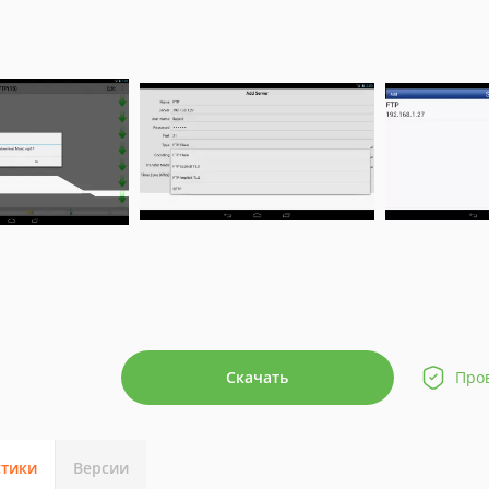
Скачать
Про
стики
Версии