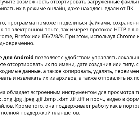
лучите возможность отсортировать загруженные файлы п
ивать их в режиме онлайн, даже находясь вдали от ПК.
го, программа поможет поделиться файлами, сохраненн
к по электронной почте, так и через протокол HTTP в л
hrome, Firefox или IE6/7/8/9. При этом, используя Chrom
одновременно.
te для Android
позволяет с удобством управлять локальн
те отсортировать их по имени, дате создания или типу,
ходимые данные, а также копировать, удалять, переиме
вать и извлекать их из архивов, а также отправлять их п
а обладает встроенным инструментом для просмотра т
.png .jpg .jpeg .gif .bmp .xbm .tif .tiff и проч., видео в фо
айлов. Кроме того, она поддерживает работу как в порт
 полной поддержкой планшетов.