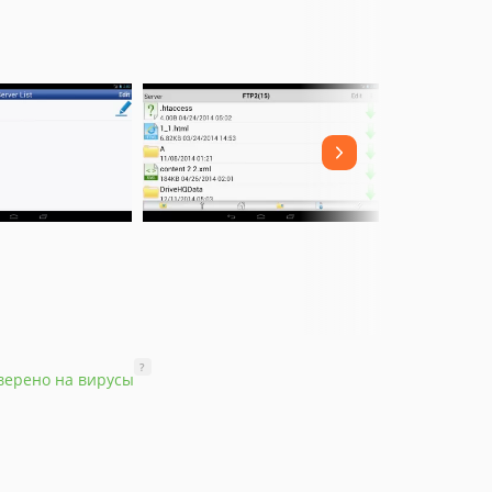
?
верено на вирусы