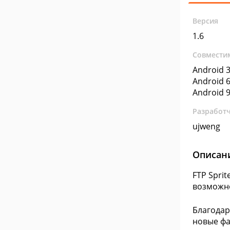
Версия
1.6
Совмести
Android 3
Android 6
Android 9
Разработ
ujweng
Описан
FTP Spri
возможно
Благода
новые фа