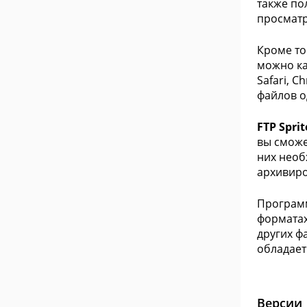
также по
просматр
Кроме то
можно ка
Safari, C
файлов 
FTP Spri
вы сможе
них необ
архивиро
Программ
форматах 
других ф
обладает
Версии