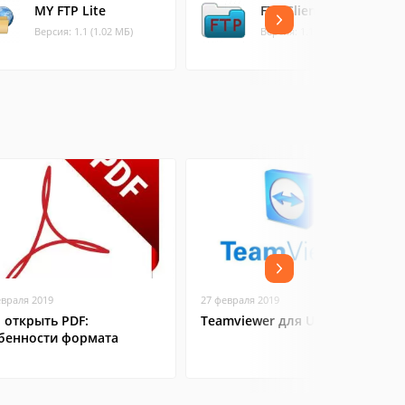
MY FTP Lite
FTP Client
Версия: 1.1 (1.02 МБ)
Версия: 1.1.2 (2.08 МБ)
евраля 2019
27 февраля 2019
 открыть PDF:
Teamviewer для Ubuntu
бенности формата