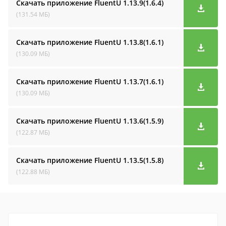
Скачать приложение FluentU
1.13.9(1.6.4)
(131.54 МБ)
Скачать приложение FluentU
1.13.8(1.6.1)
(130.09 МБ)
Скачать приложение FluentU
1.13.7(1.6.1)
(130.09 МБ)
Скачать приложение FluentU
1.13.6(1.5.9)
(122.87 МБ)
Скачать приложение FluentU
1.13.5(1.5.8)
(122.88 МБ)