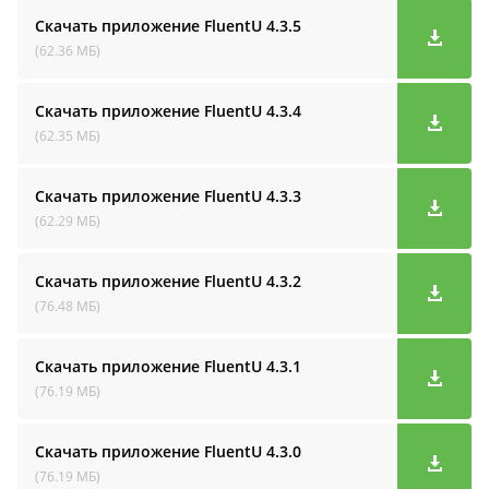
Скачать приложение FluentU
4.3.5
(62.36 МБ)
Скачать приложение FluentU
4.3.4
(62.35 МБ)
Скачать приложение FluentU
4.3.3
(62.29 МБ)
Скачать приложение FluentU
4.3.2
(76.48 МБ)
Скачать приложение FluentU
4.3.1
(76.19 МБ)
Скачать приложение FluentU
4.3.0
(76.19 МБ)