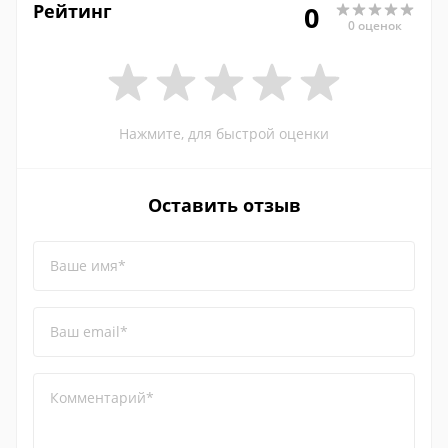
Рейтинг
0
0 оценок
Нажмите, для быстрой оценки
Оставить отзыв
Ваше имя*
Ваш email*
Комментарий*