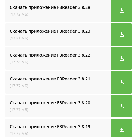
Скачать приложение FBReader
3.8.28
(17.72 МБ)
Скачать приложение FBReader
3.8.23
(17.81 МБ)
Скачать приложение FBReader
3.8.22
(17.78 МБ)
Скачать приложение FBReader
3.8.21
(17.77 МБ)
Скачать приложение FBReader
3.8.20
(17.77 МБ)
Скачать приложение FBReader
3.8.19
(17.77 МБ)