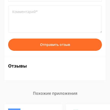
Комментарий*
Отправить отзыв
Отзывы
Похожие приложения