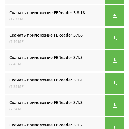
Скачать приложение FBReader
3.8.18
(17.77 МБ)
Скачать приложение FBReader
3.1.6
(7.46 МБ)
Скачать приложение FBReader
3.1.5
(7.46 МБ)
Скачать приложение FBReader
3.1.4
(7.35 МБ)
Скачать приложение FBReader
3.1.3
(7.34 МБ)
Скачать приложение FBReader
3.1.2