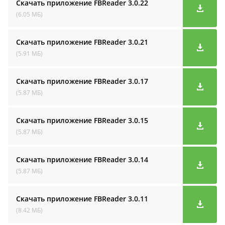
Скачать приложение FBReader
3.0.22
(6.05 МБ)
Скачать приложение FBReader
3.0.21
(5.91 МБ)
Скачать приложение FBReader
3.0.17
(5.87 МБ)
Скачать приложение FBReader
3.0.15
(5.87 МБ)
Скачать приложение FBReader
3.0.14
(5.87 МБ)
Скачать приложение FBReader
3.0.11
(8.42 МБ)