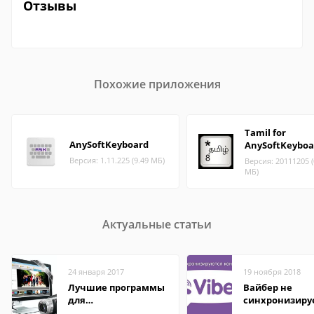
Отзывы
Похожие приложения
Tamil for
AnySoftKeyboard
AnySoftKeyboa
Версия: 1.11.225 (9.49 МБ)
Версия: 20111205 (
МБ)
Актуальные статьи
24 января 2017
19 ноября 2018
Лучшие программы
Вайбер не
для
синхронизиру
редактирования
контакты