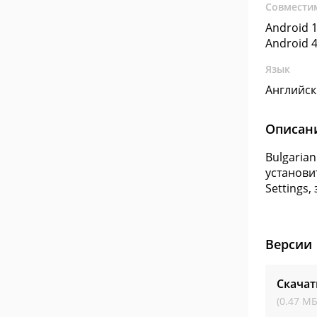
Совмести
Android 1
Android 4
Язык
Английс
Описан
Bulgarian
установи
Settings
Версии
Скачат
(0.47 МБ