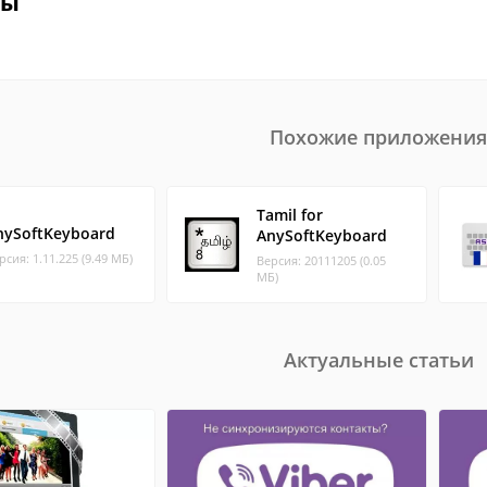
вы
Похожие приложения
Tamil for
nySoftKeyboard
AnySoftKeyboard
рсия: 1.11.225 (9.49 МБ)
Версия: 20111205 (0.05
МБ)
Актуальные статьи