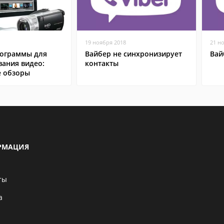
19 ноября 2018
21 н
ограммы для
Вайбер не синхронизирует
Вай
вания видео:
контакты
 обзоры
РМАЦИЯ
ты
а