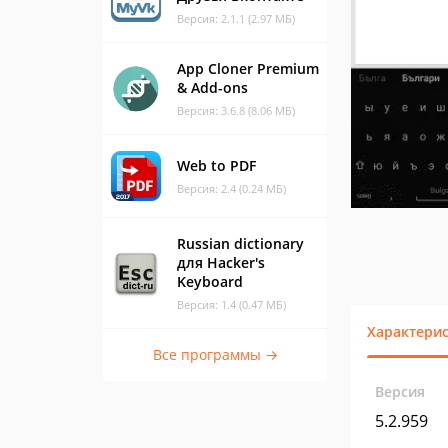
Версия: 2.1.1 (2.97 МБ)
App Cloner Premium
& Add-ons
Версия: 3.6.8 (8.06 МБ)
Web to PDF
Версия: 2.4 (0.24 МБ)
Russian dictionary
для Hacker's
Keyboard
Версия: 1.4 (0.47 МБ)
Характери
Все программы →
Версия
5.2.959