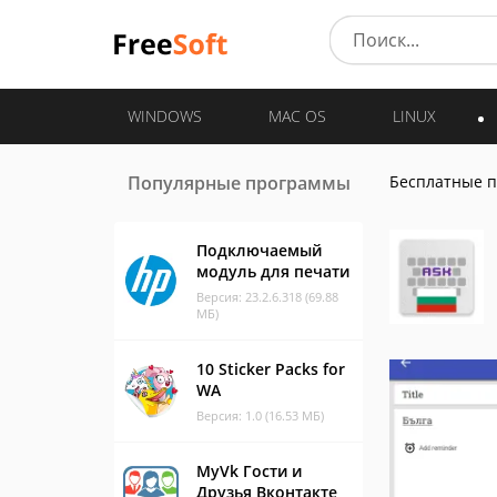
WINDOWS
MAC OS
LINUX
Популярные программы
Бесплатные 
Подключаемый
модуль для печати
Версия: 23.2.6.318 (69.88
МБ)
10 Sticker Packs for
WA
Версия: 1.0 (16.53 МБ)
MyVk Гости и
Друзья Вконтакте