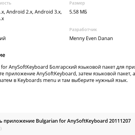
мость
Размер
.x, Android 2.x, Android 3.x,
5.58 МБ
.x
Разработчик
кий
Menny Even Danan
ие
 for AnySoftKeyboard
Болгарский языковой пакет для при
те приложение AnySoftKeyboard, затем языковой пакет, а
, затем в Keyboards menu и там выберите нужный язык.
ь приложение Bulgarian for AnySoftKeyboard
20111207
)