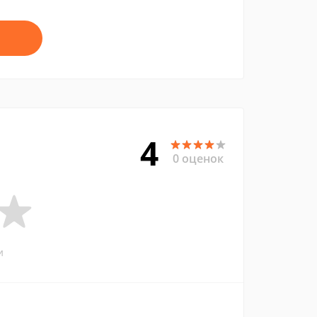
4
0 оценок
и