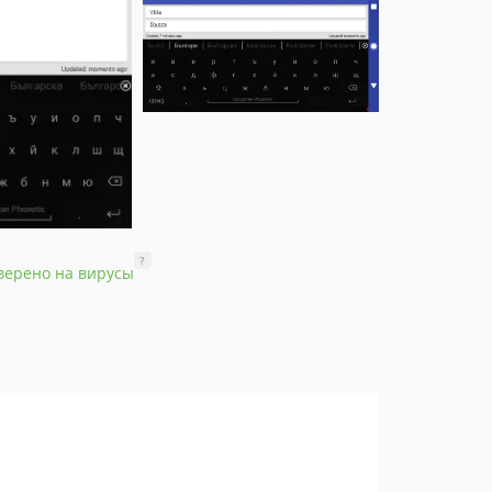
?
верено на вирусы