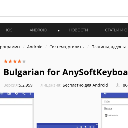
IOS
ANDROID
НОВОСТИ
СТАТЬИ И 
программы
Android
Система, утилиты
Плагины, аддоны
Bulgarian for AnySoftKeybo
Версия:
5.2.959
Лицензия:
Бесплатно для Android
86