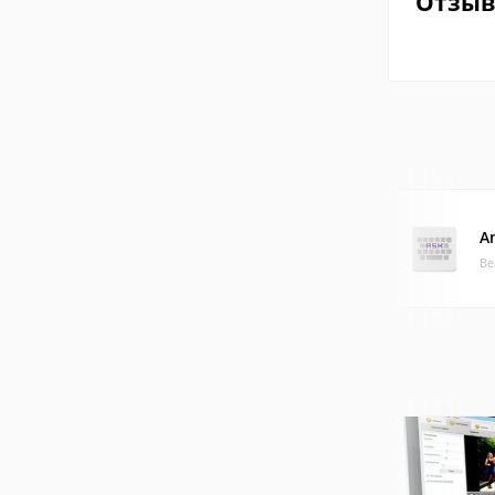
Отзы
A
Ве