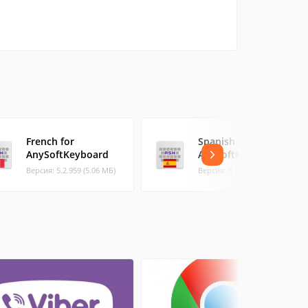
French for
Spanish for
AnySoftKeyboard
AnySoftKeyboard
Версия: 5.2.959 (5.06 МБ)
Версия: 5.2.959 (4.74 МБ)