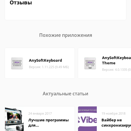
Отзывы
Похожие приложения
AnySoftKeyboa
AnySoftKeyboard
Theme
Версия: 1.11.225 (9.49 МБ)
Версия: 4.0.1335 (
Актуальные статьи
24 января 2017
19 ноября 2018
Лучшие программы
Вайбер не
для
синхронизиру
редактирования
контакты