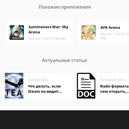
Похожие приложения
Summoners War: Sky
AFK Arena
Arena
Версия: 1.199.01 (1
МБ)
Версия: 9.2.8 (179.94 МБ)
Актуальные статьи
04 июня 2022
05 февраля 2019
Что делать, если
Файл формата
Steam не видит
чем открыть,
установленную игру
описание,
особенности