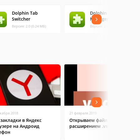
Dolphin Tab
Dolphin Password
Switcher
Manager Lite
Версия: 2.0 (0.24 МБ)
Версия: 2.0 (0.15 МБ)
екабря 2018
21 февраля 2019
 закладки в Яндекс
Открываем файл с
узере на Андроид
расширением .vsd
ефон