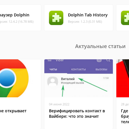
раузер Dolphin
Dolphin Tab History
рсия: 12.4.2 (16.78 МБ)
Версия: 1.2.3 (0.31 МБ)
Актуальные статьи
04 июня 2022
28 д
не открывает
Верифицировать контакт в
Где
Вайбере: что это значит
бра
тел