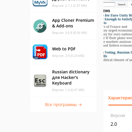
Версия: 2.1.1 (2.97 МБ)
App Cloner Premium
& Add-ons
Версия: 3.6.8 (8.06 МБ)
Web to PDF
Версия: 2.4 (0.24 МБ)
Russian dictionary
для Hacker's
Keyboard
Версия: 1.4 (0.47 МБ)
Характери
Все программы →
Версия
2.0