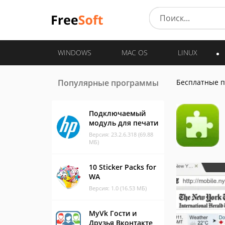
WINDOWS
MAC OS
LINUX
Популярные программы
Бесплатные 
Подключаемый
модуль для печати
Версия: 23.2.6.318 (69.88
МБ)
10 Sticker Packs for
WA
Версия: 1.0 (16.53 МБ)
MyVk Гости и
Друзья Вконтакте