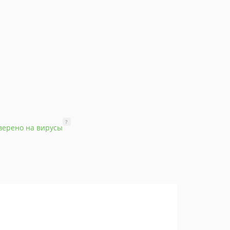
?
верено на вирусы