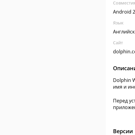
Совмести
Android 2
Язык
Английс
Сайт
dolphin.
Описан
Dolphin 
имя и ин
Перед ус
приложен
Версии