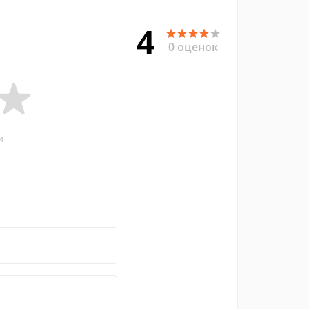
4
0 оценок
и