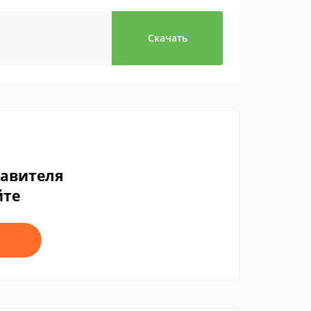
Скачать
тавителя
йте