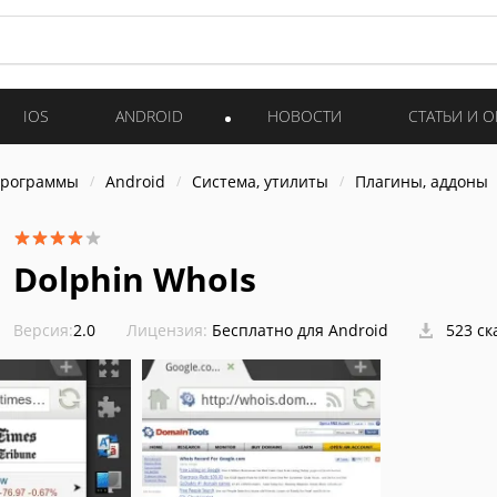
IOS
ANDROID
НОВОСТИ
СТАТЬИ И 
программы
Android
Система, утилиты
Плагины, аддоны
Dolphin WhoIs
Версия:
2.0
Лицензия:
Бесплатно для Android
523 ск