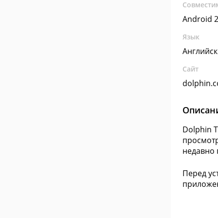
Совмести
Android 2
Язык
Английс
Сайт
dolphin.
Описан
Dolphin 
просмотр
недавно 
Перед ус
приложен