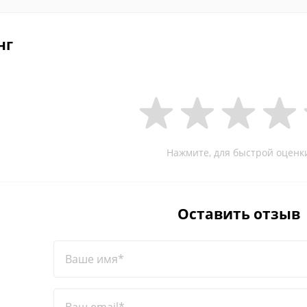
нг
Нажмите, для быстрой оценк
Оставить отзыв
Ваше имя*