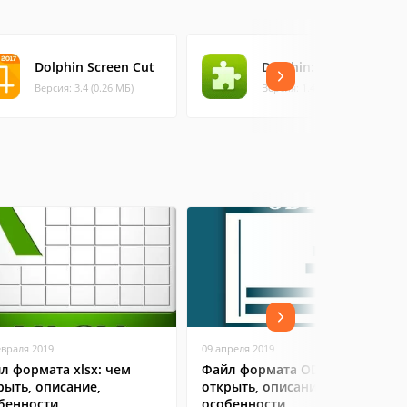
Dolphin Screen Cut
Dolphin: Text Sizer
Версия: 3.4 (0.26 МБ)
Версия: 1.4.2 (0.27 МБ)
евраля 2019
09 апреля 2019
л формата xlsx: чем
Файл формата ODT: чем
рыть, описание,
открыть, описание,
бенности
особенности