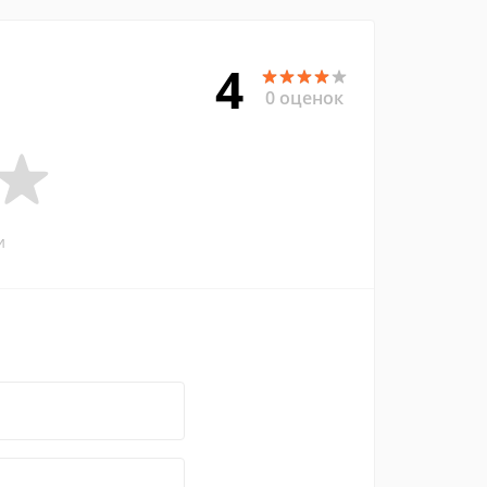
4
0 оценок
и