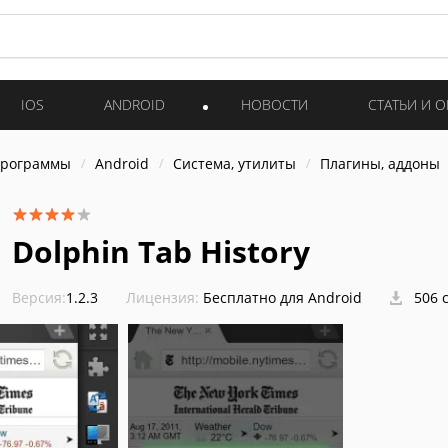
IOS
ANDROID
НОВОСТИ
СТАТЬИ И 
программы
Android
Система, утилиты
Плагины, аддоны
Dolphin Tab History
Версия:
1.2.3
Лицензия:
Бесплатно для Android
506 