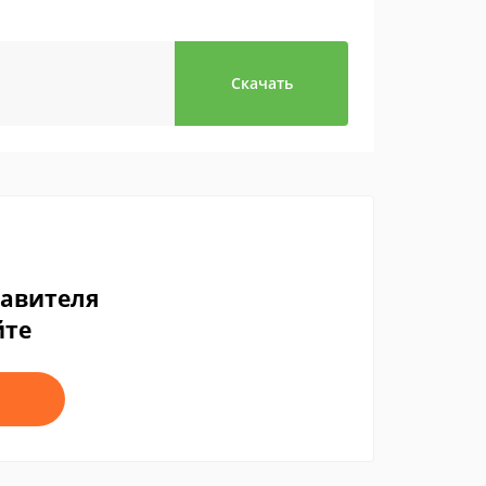
Скачать
тавителя
йте