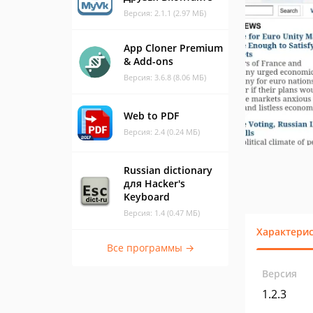
Версия: 2.1.1 (2.97 МБ)
App Cloner Premium
& Add-ons
Версия: 3.6.8 (8.06 МБ)
Web to PDF
Версия: 2.4 (0.24 МБ)
Russian dictionary
для Hacker's
Keyboard
Версия: 1.4 (0.47 МБ)
Характери
Все программы →
Версия
1.2.3