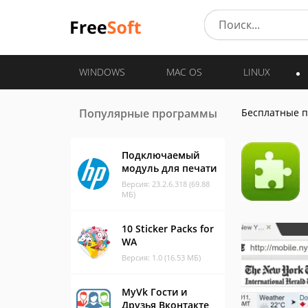
WINDOWS
MAC OS
LINUX
Популярные программы
Бесплатные 
Подключаемый
модуль для печати
Версия: 23.2.6.318 (69.88
МБ)
10 Sticker Packs for
WA
Версия: 1.0 (16.53 МБ)
MyVk Гости и
Друзья Вконтакте