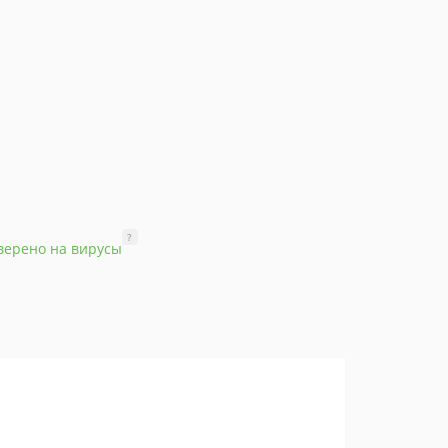
?
верено на вирусы