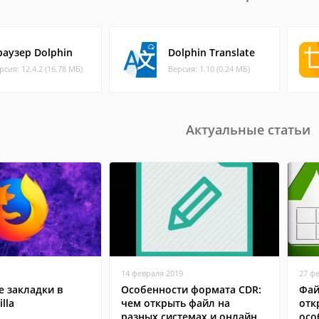
раузер Dolphin
Dolphin Translate
рсия: 12.4.2 (16.78 МБ)
Версия: 1.10 (0.24 МБ)
Актуальные статьи
14 февраля 2019
27 ф
 закладки в
Особенности формата CDR:
Фай
lla
чем открыть файл на
отк
разных системах и онлайн
осо