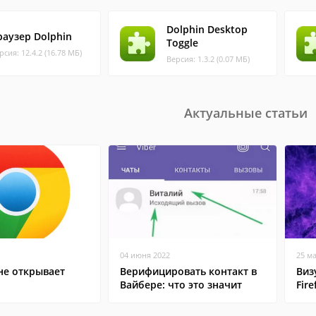
Dolphin Desktop
раузер Dolphin
Toggle
рсия: 12.4.2 (16.78 МБ)
Версия: 1.3.2 (0.07 МБ)
Актуальные статьи
04 июня 2022
25 м
не открывает
Верифицировать контакт в
Виз
Вайбере: что это значит
Fire