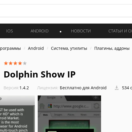
IOS
ANDROID
НОВОСТИ
СТАТЬИ И 
программы
Android
Система, утилиты
Плагины, аддоны
Dolphin Show IP
Версия:
1.4.2
Лицензия:
Бесплатно для Android
534 