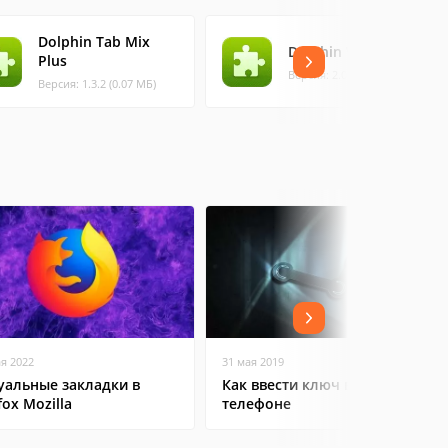
Dolphin Tab Mix
Dolphin WhoIs
Plus
Версия: 2.0 (0.08 МБ)
Версия: 1.3.2 (0.07 МБ)
ая 2022
31 мая 2019
уальные закладки в
Как ввести ключ в Steam на
fox Mozilla
телефоне