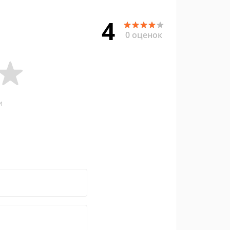
4
0 оценок
и