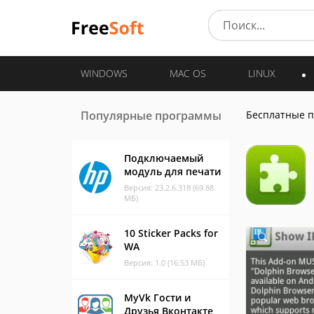
WINDOWS
MAC OS
LINUX
Популярные программы
Бесплатные 
Подключаемый
модуль для печати
Версия: 23.2.6.318 (69.88
МБ)
10 Sticker Packs for
WA
Версия: 1.0 (16.53 МБ)
MyVk Гости и
Друзья Вконтакте