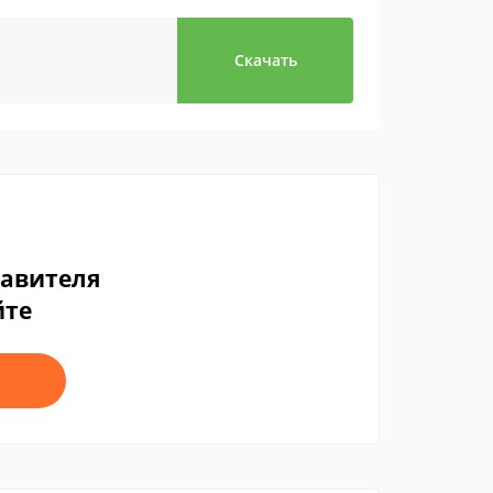
Скачать
тавителя
йте