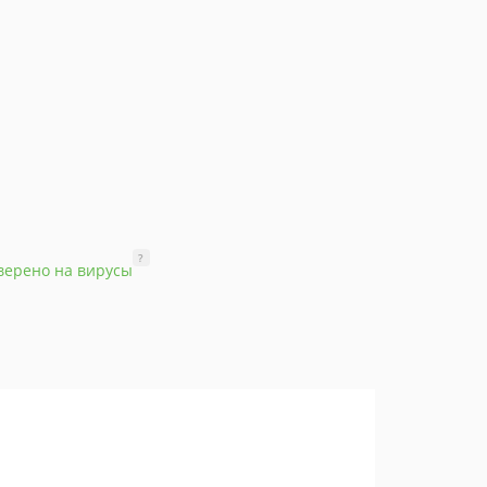
?
верено на вирусы