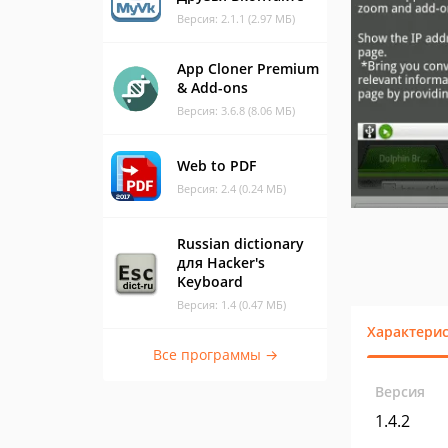
Версия: 2.1.1 (2.97 МБ)
App Cloner Premium
& Add-ons
Версия: 3.6.8 (8.06 МБ)
Web to PDF
Версия: 2.4 (0.24 МБ)
Russian dictionary
для Hacker's
Keyboard
Версия: 1.4 (0.47 МБ)
Характери
Все программы →
Версия
1.4.2