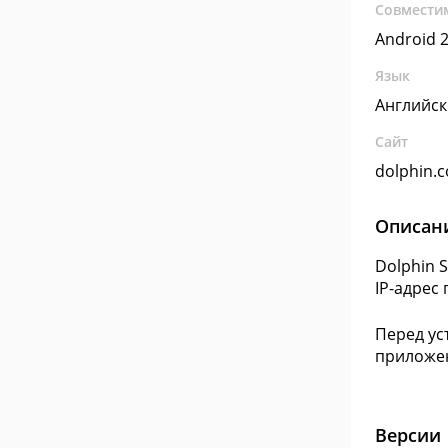
Совмести
Android 2
Язык
Английс
Сайт
dolphin.
Описан
Dolphin 
IP-адрес
Перед ус
приложен
Версии