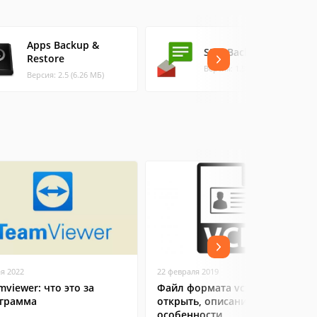
Apps Backup &
SMS Backup +
Restore
Версия: 1.5.11 (2.45 МБ)
Версия: 2.5 (6.26 МБ)
ая 2022
22 февраля 2019
mviewer: что это за
Файл формата vcf: чем
грамма
открыть, описание,
особенности