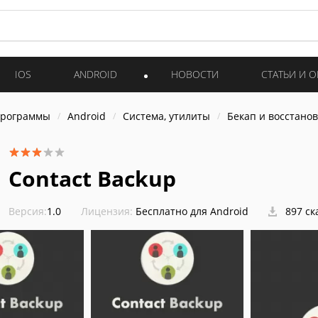
IOS
ANDROID
НОВОСТИ
СТАТЬИ И 
программы
Android
Система, утилиты
Бекап и восстано
Contact Backup
Версия:
1.0
Лицензия:
Бесплатно для Android
897 ск