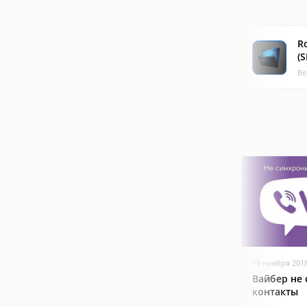
R
(
Ве
19 ноября 201
Вайбер не
контакты