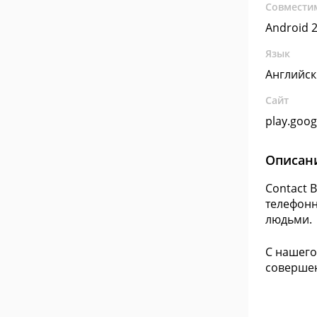
Совмести
Android 2
Язык
Английс
Сайт
play.goo
Описан
Contact 
телефонн
людьми.
С нашего
совершен