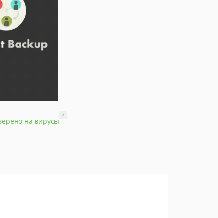
?
верено на вирусы