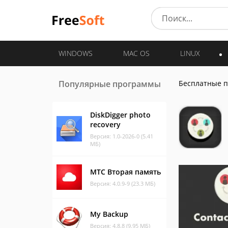
WINDOWS
MAC OS
LINUX
Популярные программы
Бесплатные 
DiskDigger photo
recovery
Версия: 1.0-2026-0 (5.41
МБ)
МТС Вторая память
Версия: 4.0.9-9 (23.3 МБ)
My Backup
Версия: 4.8.8 (9.95 МБ)