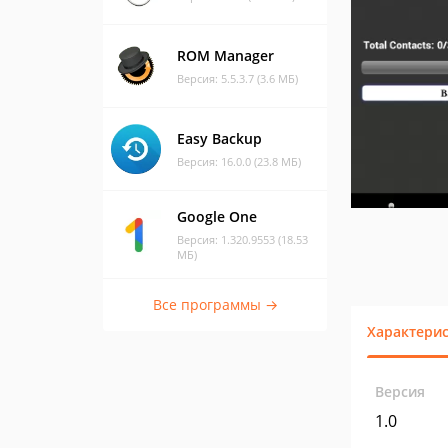
ROM Manager
Версия: 5.5.3.7 (3.6 МБ)
Easy Backup
Версия: 16.0.0 (23.8 МБ)
Google One
Версия: 1.320.9553 (18.53
МБ)
Все программы →
Характери
Версия
1.0