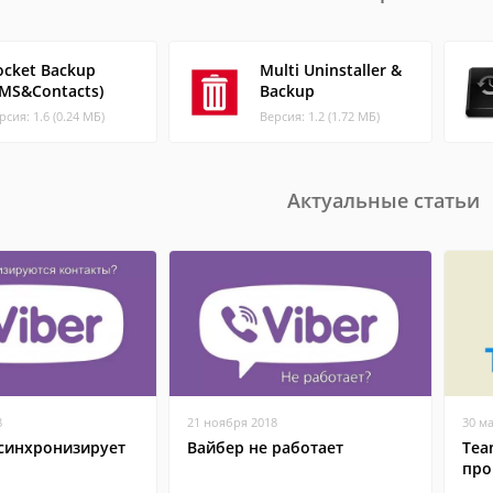
ocket Backup
Multi Uninstaller &
SMS&Contacts)
Backup
рсия: 1.6 (0.24 МБ)
Версия: 1.2 (1.72 МБ)
Актуальные статьи
8
21 ноября 2018
30 м
 синхронизирует
Вайбер не работает
Tea
про