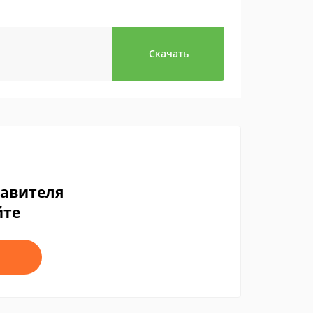
Скачать
тавителя
йте