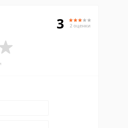
3
2 оценки
и