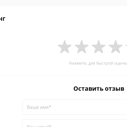
нг
Нажмите, для быстрой оценк
Оставить отзыв
Ваше имя*