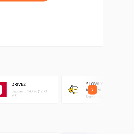
SLOWLY - Свяжись с
DRIVE2
миром
Версия: 3.143.96 (12.73
МБ)
Версия: 9.5.3 (81.99 МБ)