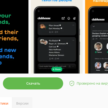
Скачать
Проверено на вир
стики
Версии