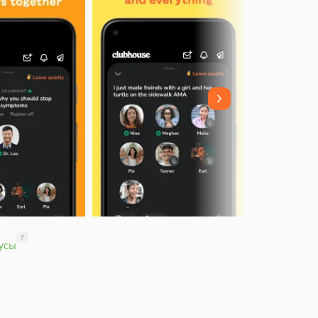
?
усы