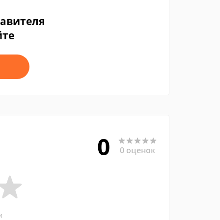
тавителя
йте
0
0 оценок
и