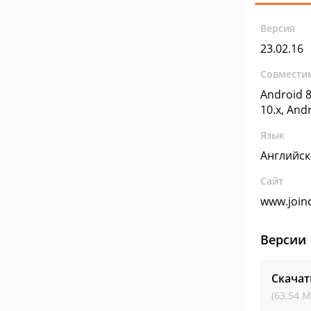
Версия
23.02.16
Совмести
Android 8
10.x, And
Язык
Английс
Сайт
www.join
Версии
Скачат
(63.54 М