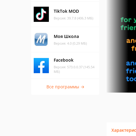
TikTok MOD
Версия: 39.7.8 (406.3 МБ)
Моя Школа
Версия: 4.0 (0.29 МБ)
Facebook
Версия: 573.0.0.37 (145.54
МБ)
Все программы →
Характери