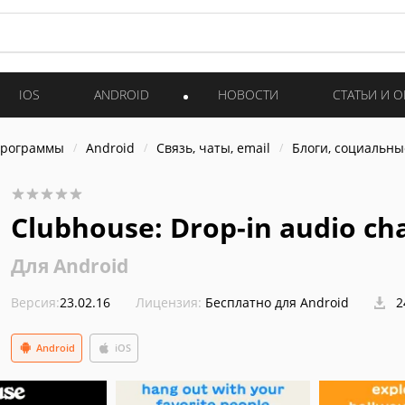
IOS
ANDROID
НОВОСТИ
СТАТЬИ И 
программы
Android
Связь, чаты, email
Блоги, социальны
Clubhouse: Drop-in audio cha‪
Для Android
Версия:
23.02.16
Лицензия:
Бесплатно для Android
2
Android
iOS