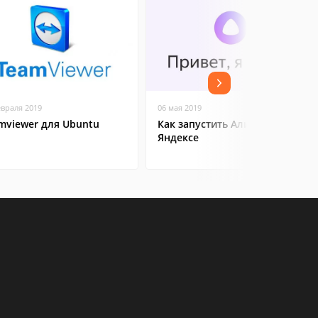
евраля 2019
06 мая 2019
mviewer для Ubuntu
Как запустить Алису в
Яндексе