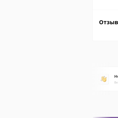
Отзы
H
Ве