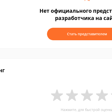
Нет официального предс
разработчика на са
Стать представителем
нг
Нажмите, для быстрой оценк