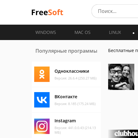
WINDOWS
MAC OS
LINUX
Популярные программы
Бесплатные 
Одноклассники
Версия: 26.6.4 (250.27 МБ)
ВКонтакте
Версия: 8.185 (175.24 МБ)
Instagram
Версия: 441.0.0.43 (214.13
МБ)