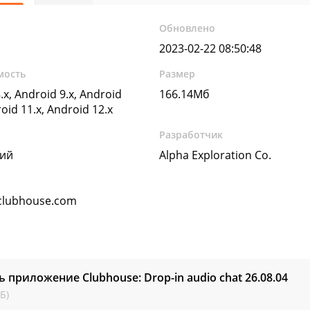
Обновлено
2023-02-22 08:50:48
мость
Размер
.x, Android 9.x, Android
166.14Мб
roid 11.x, Android 12.x
Разработчик
кий
Alpha Exploration Co.
clubhouse.com
ь приложение Clubhouse: Drop-in audio cha‪t
26.08.04
Б)