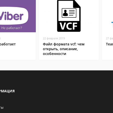
8
22 февраля 2019
27 ф
работает
Файл формата vcf: чем
Tea
открыть, описание,
особенности
РМАЦИЯ
ты