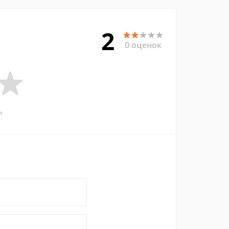
2
0 оценок
и