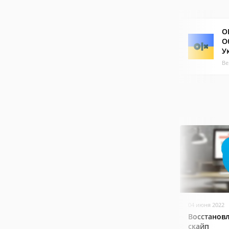
O
О
У
Ве
04 июня 2022
Восстанов
скайп