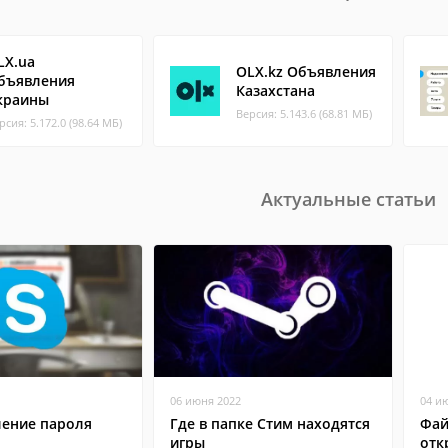
LX.ua
OLX.kz Объявления
бъявления
Казахстана
краины
Версия: 5.143.6 (68.81 МБ)
рсия: 5.172.0 (98.64 МБ)
Актуальные статьи
06 июня 2022
04 и
ление пароля
Где в папке Стим находятся
Фай
игры
отк