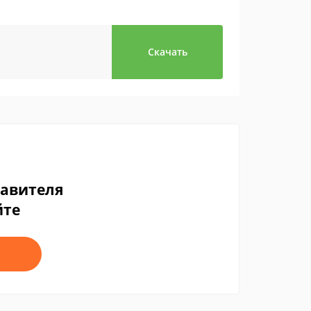
Скачать
тавителя
йте