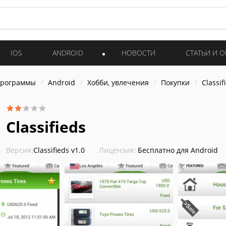
IOS
ANDROID
НОВОСТИ
СТАТЬИ И 
программы
Android
Хобби, увлечения
Покупки
Classif
Classifieds
Версия:
Classifieds v1.0
Лицензия:
Бесплатно для Android