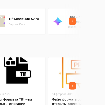
Юла – объявления
Объявления Avito
поблизости
Версия: Посл
Версия: Посл
юня 2022
14 февраля 2019
л формата TIF: чем
Файл формата pptx: чем
рыть, описание,
открыть, описание,