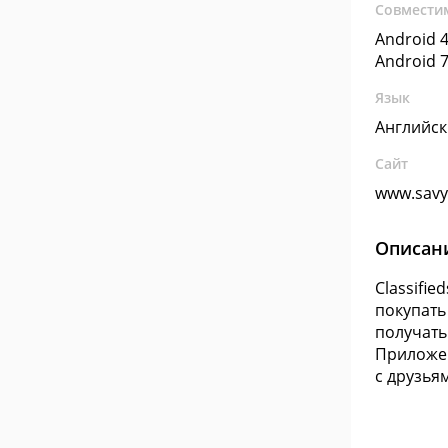
Совмести
Android 4
Android 7
Язык
Английс
Сайт
www.sav
Описан
Classifi
покупать
получать
Приложен
с друзья