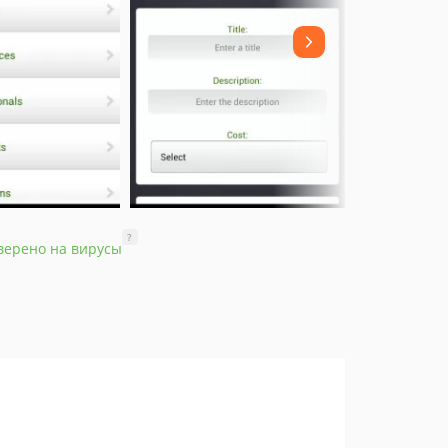
?
верено на вирусы