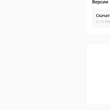
Версии
Скачат
(2.79 МБ