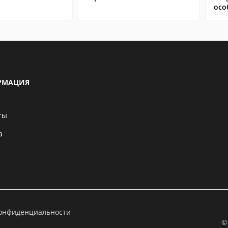
осо
РМАЦИЯ
ты
а
конфиденциальности
©