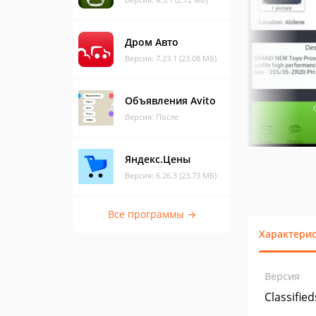
Дром Авто
Версия: 7.23.1 (23.08 МБ)
Объявления Avito
Версия: После
Яндекс.Цены
Версия: 6.26.3 (23.73 МБ)
Все программы →
Характери
Версия
Classified