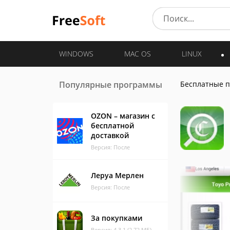
WINDOWS
MAC OS
LINUX
Популярные программы
Бесплатные 
OZON – магазин с
бесплатной
доставкой
Версия: После
Леруа Мерлен
Версия: После
За покупками
Версия: 4.3.1 (2.72 МБ)