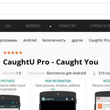
IOS
ANDROID
НОВОСТИ
СТАТЬИ И 
программы
Android
Безопасность
другое
CaughtU Pro
CaughtU Pro - Caught You
Версия:
1.0
Лицензия:
Бесплатно для Android
519 ск