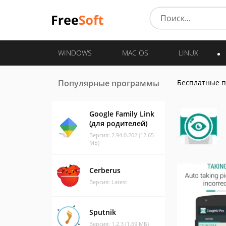
WINDOWS
MAC OS
LINUX
Популярные программы
Бесплатные 
Google Family Link
(для родителей)
Версия: 2.94.0.202 (12.65
МБ)
Cerberus
Версия: Latest
Sputnik
Версия: 1.2.3 (1.69 МБ)