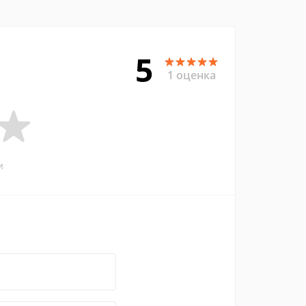
5
1 оценка
и