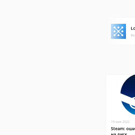
L
Ве
19 мая 2022
Steam: оши
на диск