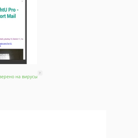
?
верено на вирусы