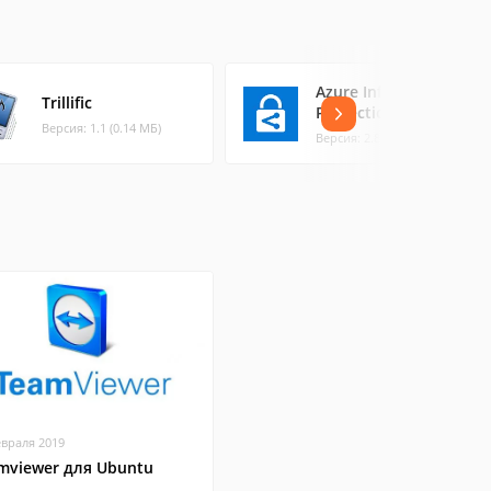
Azure Information
Trillific
Protection
Версия: 1.1 (0.14 МБ)
Версия: 2.8 (73.03 МБ)
евраля 2019
mviewer для Ubuntu