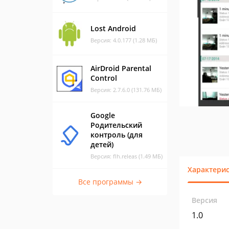
Lost Android
Версия: 4.0.177 (1.28 МБ)
AirDroid Parental
Control
Версия: 2.7.6.0 (131.76 МБ)
Google
Родительский
контроль (для
детей)
Версия: flh.releas (1.49 МБ)
Характери
Все программы →
Версия
1.0