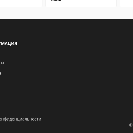
РМАЦИЯ
ты
а
конфиденциальности
©