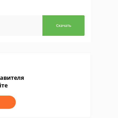
Скачать
тавителя
йте