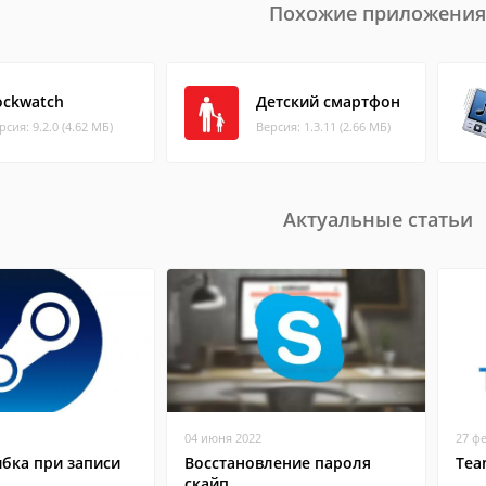
Похожие приложения
ockwatch
Детский смартфон
рсия: 9.2.0 (4.62 МБ)
Версия: 1.3.11 (2.66 МБ)
Актуальные статьи
04 июня 2022
27 ф
бка при записи
Восстановление пароля
Tea
скайп