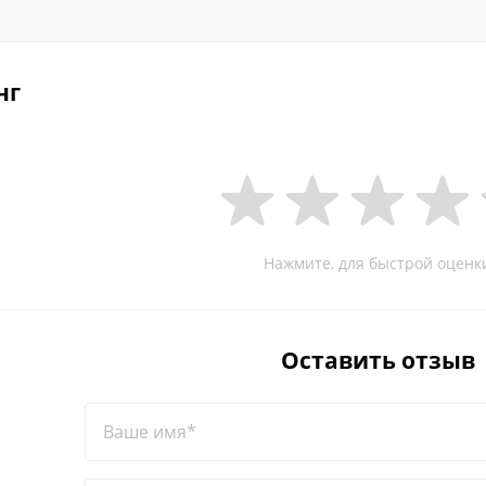
нг
Нажмите, для быстрой оценк
Оставить отзыв
Ваше имя*