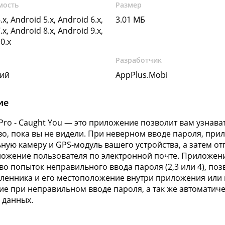
мость
Размер
.x, Android 5.x, Android 6.x,
3.01 МБ
.x, Android 8.x, Android 9.x,
0.x
Разработчик
кий
AppPlus.Mobi
ие
Pro - Caught You — это приложение позволит вам узнава
во, пока вы не видели. При неверном вводе пароля, при
ную камеру и GPS-модуль вашего устройства, а затем о
ожение пользователя по электронной почте. Приложен
во попыток неправильного ввода пароля (2,3 или 4), по
енника и его местоположение внутри приложения или н
е при неправильном вводе пароля, а так же автоматиче
 данных.