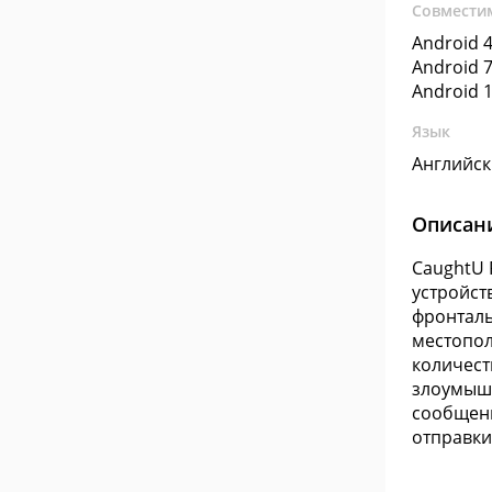
Совмести
Android 4
Android 7
Android 1
Язык
Английс
Описан
CaughtU 
устройст
фронталь
местопол
количест
злоумышл
сообщени
отправки