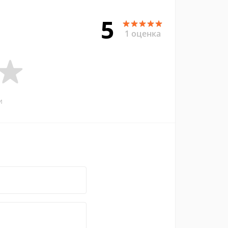
5
1 оценка
и