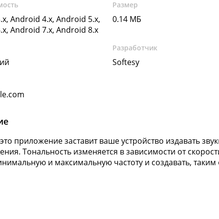
мость
Размер
.x, Android 4.x, Android 5.x,
0.14 МБ
.x, Android 7.x, Android 8.x
Разработчик
кий
Softesy
gle.com
ие
c — это приложение заставит ваше устройство издавать зв
ния. Тональность изменяется в зависимости от скорос
инимальную и максимальную частоту и создавать, таким