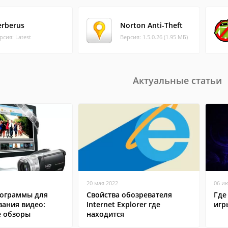
erberus
Norton Anti-Theft
рсия: Latest
Версия: 1.5.0.26 (1.95 МБ)
Актуальные статьи
20 мая 2022
06 и
ограммы для
Свойства обозревателя
Где
вания видео:
Internet Explorer где
игр
 обзоры
находится