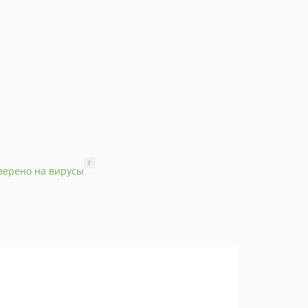
?
верено на вирусы