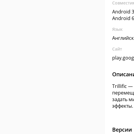
Совмести
Android 3
Android 6
Язык
Английс
Сайт
play.goo
Описан
Trillifi
перемеще
задать м
эффекты.
Версии