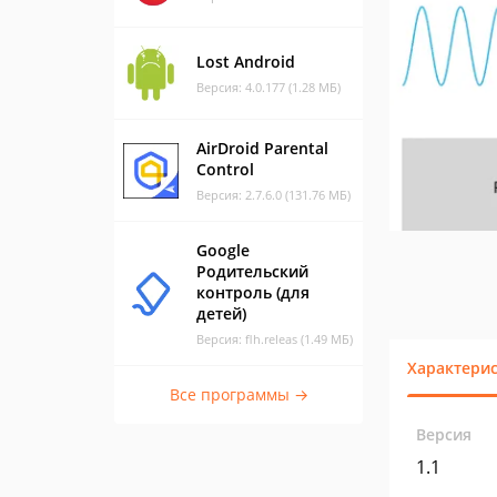
Lost Android
Версия: 4.0.177 (1.28 МБ)
AirDroid Parental
Control
Версия: 2.7.6.0 (131.76 МБ)
Google
Родительский
контроль (для
детей)
Версия: flh.releas (1.49 МБ)
Характери
Все программы →
Версия
1.1