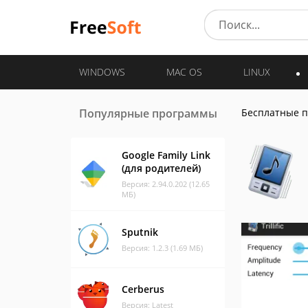
WINDOWS
MAC OS
LINUX
Популярные программы
Бесплатные 
Google Family Link
(для родителей)
Версия: 2.94.0.202 (12.65
МБ)
Sputnik
Версия: 1.2.3 (1.69 МБ)
Cerberus
Версия: Latest