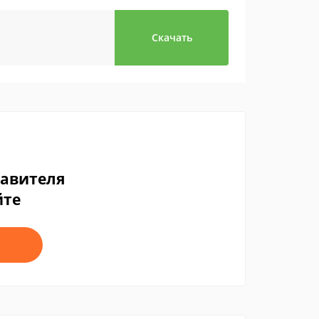
Скачать
тавителя
йте