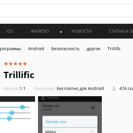
IOS
ANDROID
НОВОСТИ
СТАТЬИ И 
программы
Android
Безопасность
другое
Trillific
Trillific
Версия:
1.1
Лицензия:
Бесплатно для Android
474 ск