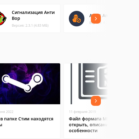
Сигнализация Анти
Avast Anti-Theft
Вор
Версия: 4.2.0 (10.26 МБ)
Версия: 2.3.1 (4.83 МБ)
юня 2022
11 февраля 2019
 в папке Стим находятся
Файл формата MP4: чем
ы
открыть, описание,
особенности