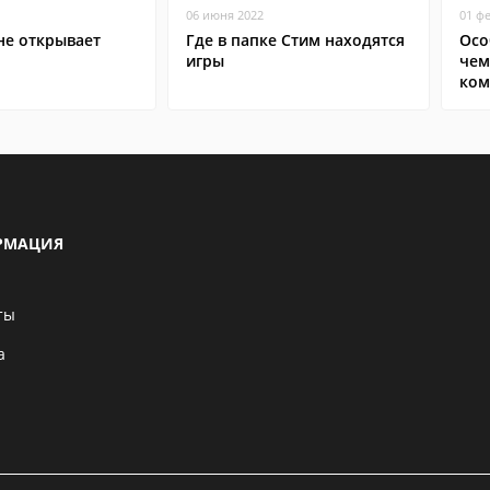
06 июня 2022
01 ф
не открывает
Где в папке Стим находятся
Осо
игры
чем
ком
РМАЦИЯ
ты
а