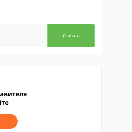
Скачать
тавителя
йте