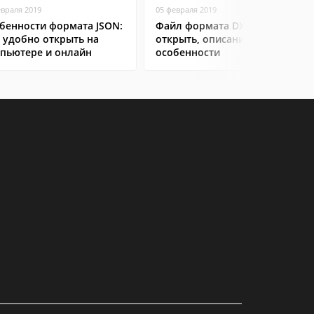
евраля 2019
05 февраля 2019
бенности формата JSON:
Файл формата DXF: чем
 удобно открыть на
открыть, описание,
пьютере и онлайн
особенности