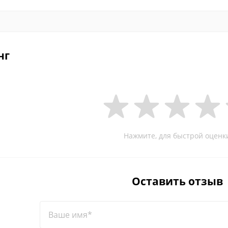
нг
Нажмите, для быстрой оценк
Оставить отзыв
Ваше имя*