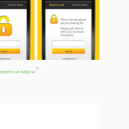
?
верено на вирусы