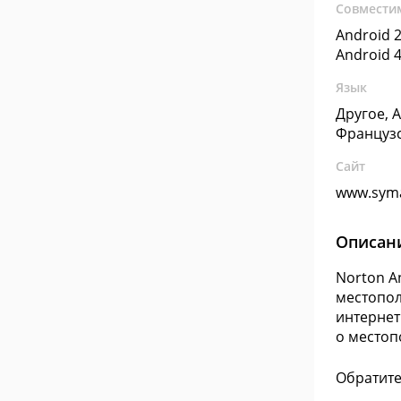
Совмести
Android 2
Android 4
Язык
Другое, 
Француз
Сайт
www.sym
Описан
Norton A
местопол
интернет
о местоп
Обратите