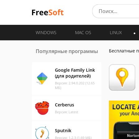
WINDOWS
MAC OS
LINUX
Популярные программы
Бесплатные 
Google Family Link
(для родителей)
Версия: 2.94.0.202 (12.65
МБ)
Cerberus
Версия: Latest
Sputnik
Версия: 1.2.3 (1.69 МБ)