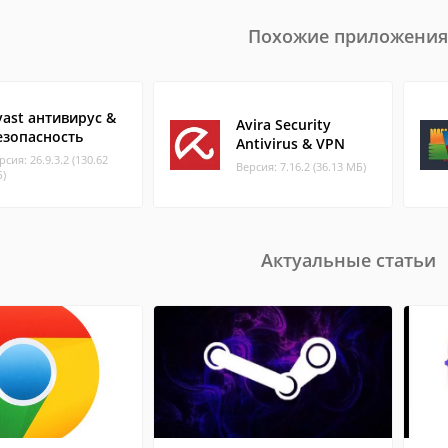
Похожие приложения
vast антивирус &
Avira Security
езопасность
Antivirus & VPN
рсия: 26.9.3.2 (130.62
Версия: 7.16.2 (36.13 МБ)
)
Актуальные статьи