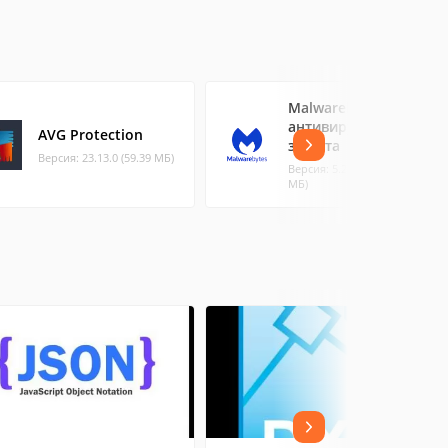
Malwarebytes
антивирус &
AVG Protection
защита
Версия: 23.13.0 (59.39 МБ)
Версия: 5.27.0+5 (33.23
МБ)