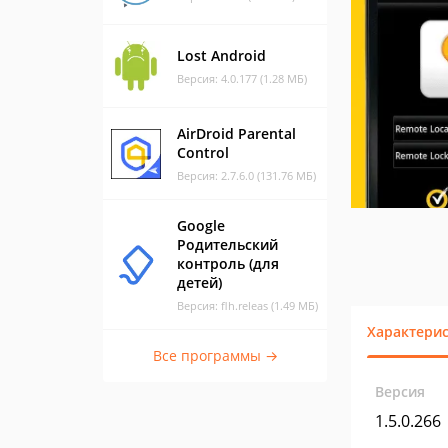
Lost Android
Версия: 4.0.177 (1.28 МБ)
AirDroid Parental
Control
Версия: 2.7.6.0 (131.76 МБ)
Google
Родительский
контроль (для
детей)
Версия: flh.releas (1.49 МБ)
Характери
Все программы →
Версия
1.5.0.266