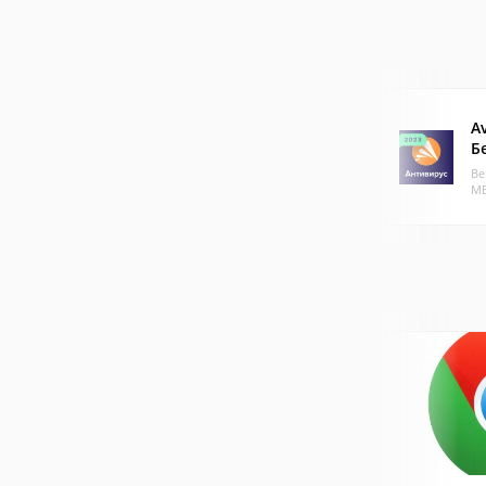
A
Б
Ве
МБ