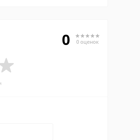
0
0 оценок
и