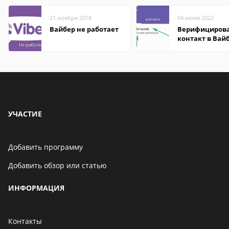
21 ноября 2018
04 июня 2022
Вайбер не работает
Верифициров
контакт в Вай
что это значит
УЧАСТИЕ
Добавить программу
Добавить обзор или статью
ИНФОРМАЦИЯ
Контакты