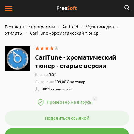
Бесплатные программы
Android
Мультимедиа
Утилиты
CarlTune - хроматический тюнер
CarlTune - хроматический
тюнер - старые версии
Версия:
5.0.1
Лицензия:
199,00 ₽ за товар
8091 скачиваний
?
Проверено на вирусы
Поделиться ссылкой