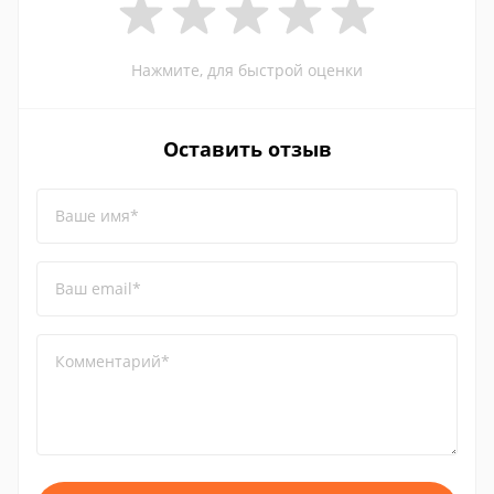
Нажмите, для быстрой оценки
Оставить отзыв
Ваше имя*
Ваш email*
Комментарий*