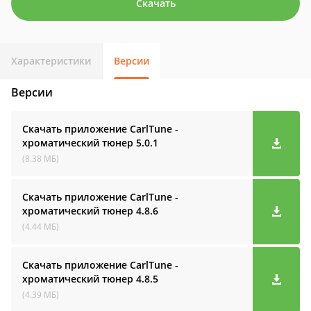
Скачать
Характеристики
Версии
Версии
Скачать приложение CarlTune -
хроматический тюнер
5.0.1
(8.38 МБ)
Скачать приложение CarlTune -
хроматический тюнер
4.8.6
(4.44 МБ)
Скачать приложение CarlTune -
хроматический тюнер
4.8.5
(4.39 МБ)