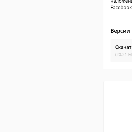
наложени
Facebook,
Версии
Скача
(20.21 М