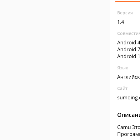
Версия
1.4
Совмести
Android 4
Android 7
Android 1
Язык
Английс
Сайт
sumoing
Описан
Camu Это
Программ