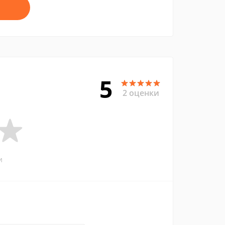
5
2 оценки
и