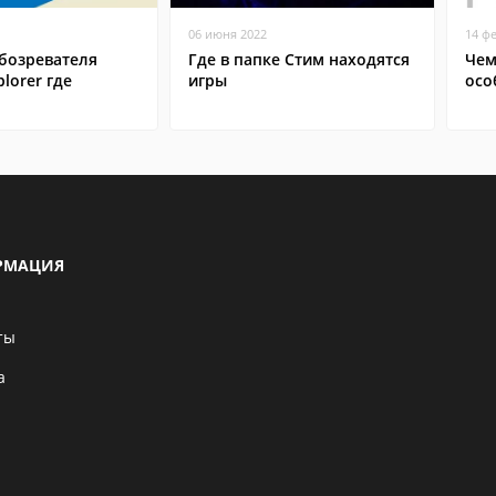
06 июня 2022
14 ф
бозревателя
Где в папке Стим находятся
Чем
plorer где
игры
осо
РМАЦИЯ
ты
а