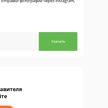
отправки фотографий через Instagram,
Скачать
тавителя
йте