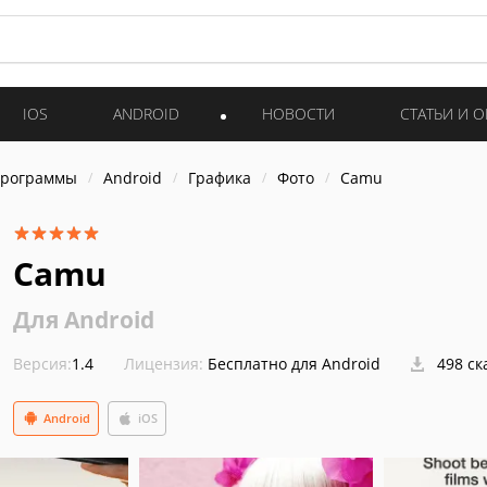
IOS
ANDROID
НОВОСТИ
СТАТЬИ И 
программы
Android
Графика
Фото
Camu
Camu
Для Android
Версия:
1.4
Лицензия:
Бесплатно для Android
498 ск
Android
iOS