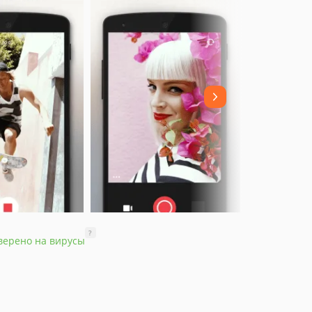
?
верено на вирусы