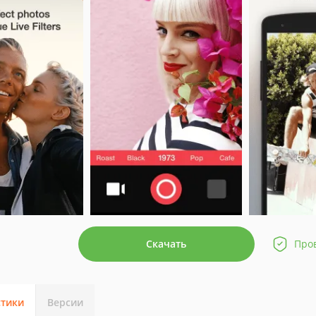
Скачать
Про
стики
Версии