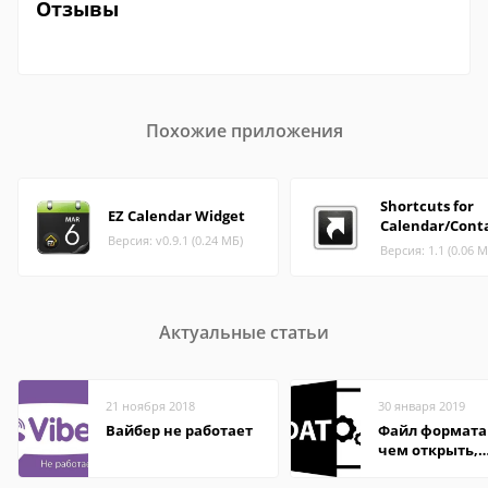
Отзывы
Похожие приложения
Shortcuts for
EZ Calendar Widget
Calendar/Cont
Версия: v0.9.1 (0.24 МБ)
Версия: 1.1 (0.06 М
Актуальные статьи
21 ноября 2018
30 января 2019
Вайбер не работает
Файл формата
чем открыть,
описание,