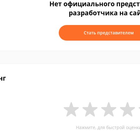
Нет официального предс
разработчика на са
Стать представителем
нг
Нажмите, для быстрой оценк