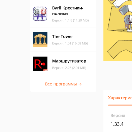
Byril Крестики-
нолики
Версия: 1.1.8 (11.29 МБ)
The Tower
Версия: 1.51 (16.58 МБ)
Маршрутизатор
Версия: 2.23 (2.01 МБ)
Все программы →
Характери
Версия
1.33.4