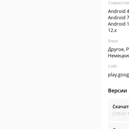
Совмести
Android 4
Android 7
Android 1
12.x
Язык
Другое, 
Немецки
Сайт
play.goo
Версии
Скачат
(179.41 