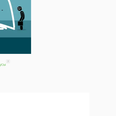
?
усы