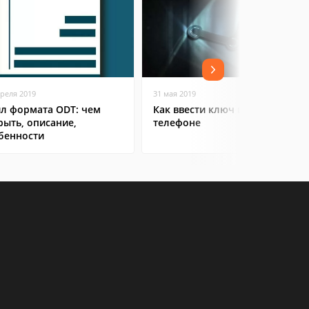
преля 2019
31 мая 2019
л формата ODT: чем
Как ввести ключ в Steam на
рыть, описание,
телефоне
бенности