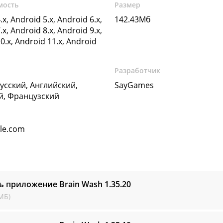
мость
Размер
.x, Android 5.x, Android 6.x,
142.43Мб
.x, Android 8.x, Android 9.x,
0.x, Android 11.x, Android
Разработчик
Русский, Английский,
SayGames
й, Французский
gle.com
ь приложение Brain Wash
1.35.20
МБ)