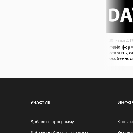
30 января 2019
Файл форм
открыть, о
особеннос
УЧАСТИЕ
ИНФО
Добавить программу
Контак
Добавить обзор или статью
Реклам