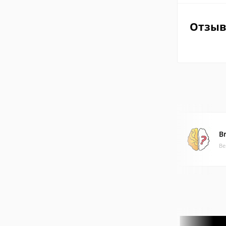
Отзы
B
Ве