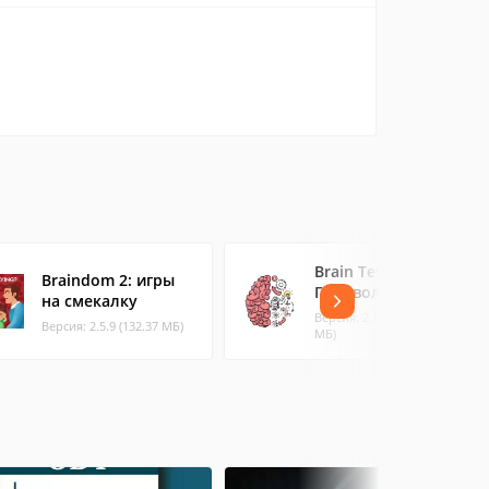
Brain Test: Хитрые
Braindom 2: игры
Головоломки
на смекалку
Версия: 2.770.0 (195.55
Версия: 2.5.9 (132.37 МБ)
МБ)