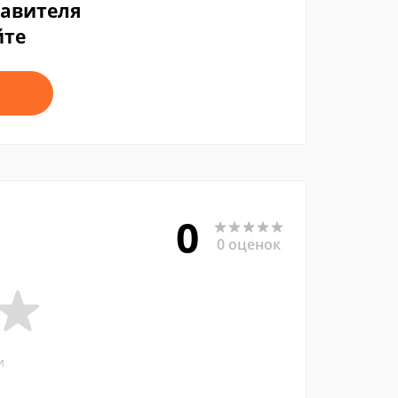
тавителя
йте
0
0 оценок
и