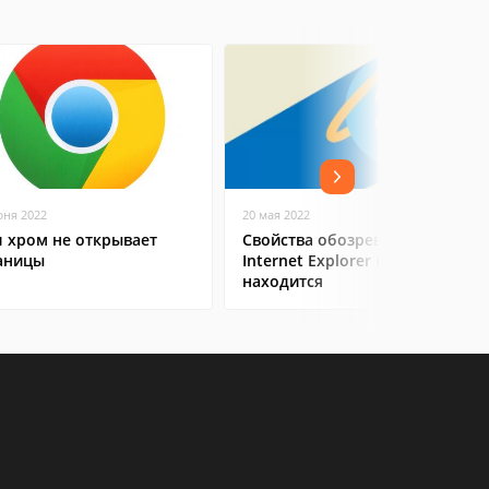
юня 2022
20 мая 2022
л хром не открывает
Свойства обозревателя
аницы
Internet Explorer где
находится