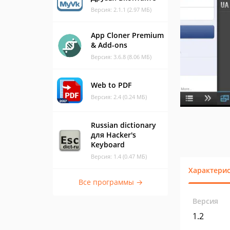
Версия: 2.1.1 (2.97 МБ)
App Cloner Premium
& Add-ons
Версия: 3.6.8 (8.06 МБ)
Web to PDF
Версия: 2.4 (0.24 МБ)
Russian dictionary
для Hacker's
Keyboard
Версия: 1.4 (0.47 МБ)
Характери
Все программы →
Версия
1.2