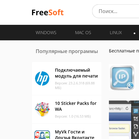
WINDOWS
MAC OS
LINUX
Популярные программы
Бесплатные 
Подключаемый
модуль для печати
Версия: 23.2.6.318 (69.88
МБ)
10 Sticker Packs for
WA
Версия: 1.0 (16.53 МБ)
MyVk Гости и
Друзья Вконтакте