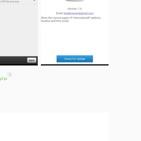
?
усы