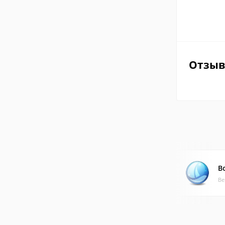
Отзы
B
Ве