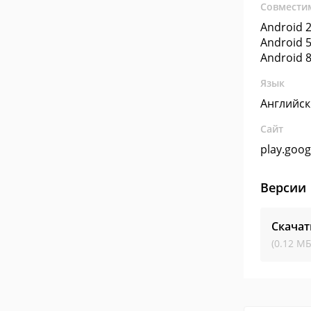
Совмести
Android 2
Android 5
Android 8
Язык
Английс
Сайт
play.goo
Версии
Скачат
(0.12 МБ