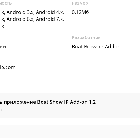
мость
Размер
.x, Android 3.x, Android 4.x,
0.12Мб
.x, Android 6.x, Android 7.x,
.x
Разработчик
кий
Boat Browser Addon
gle.com
ь приложение Boat Show IP Add-on
1.2
)