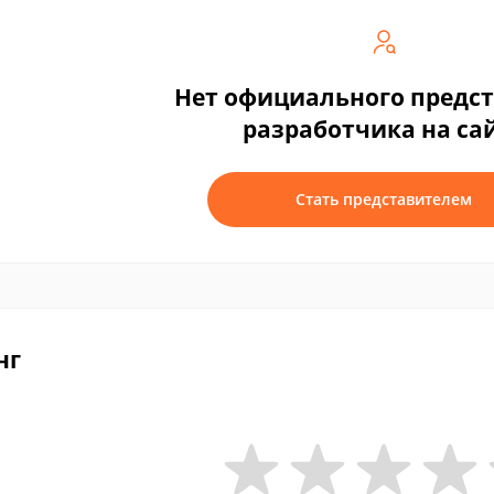
Нет официального предс
разработчика на са
Стать представителем
нг