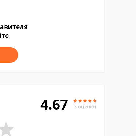
тавителя
йте
4.67
3 оценки