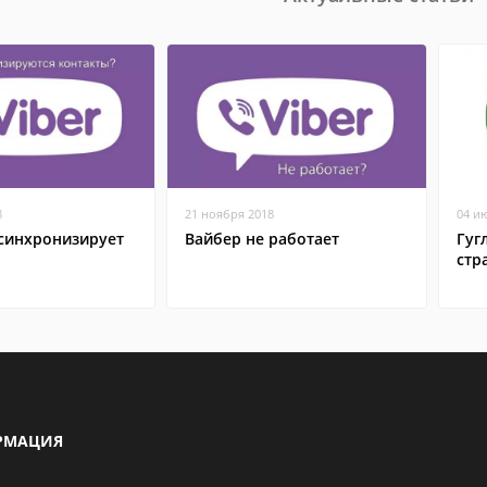
8
21 ноября 2018
04 и
 синхронизирует
Вайбер не работает
Гуг
стр
РМАЦИЯ