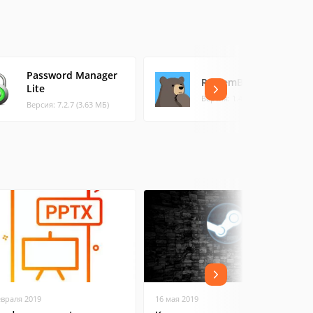
Password Manager
RememBear
Lite
Версия: 1.4.6 (58.65 МБ)
Версия: 7.2.7 (3.63 МБ)
евраля 2019
16 мая 2019