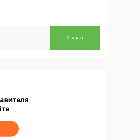
Скачать
тавителя
йте