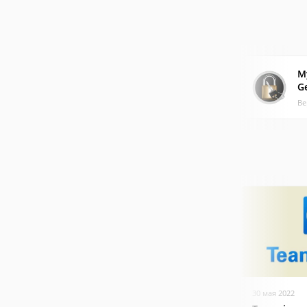
M
G
Ве
30 мая 2022