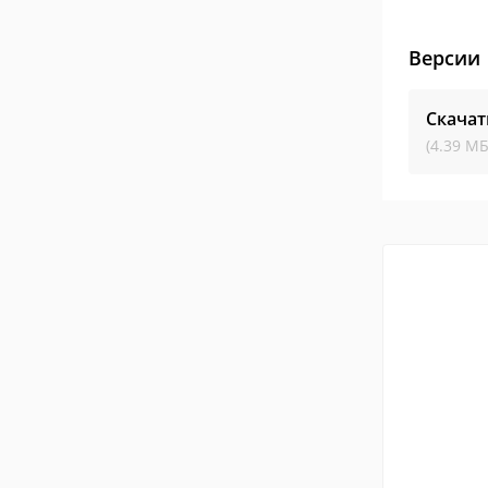
Версии
Скача
(4.39 МБ