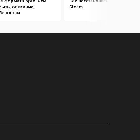
л формата pptx: чем
Как восстановить аккаунт в
рыть, описание,
Steam
бенности