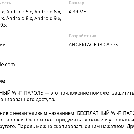
мость
Размер
.x, Android 5.x, Android 6.x,
4.39 МБ
.x, Android 8.x, Android 9.x,
0.x
Разработчик
кий
ANGERLAGERBICAPPS
gle.com
ие
ЫЙ WI-FI ПАРОЛЬ — это приложение поможет защитить 
онированного доступа.
ие с незайтеливым названием "БЕСПЛАТНЫЙ WI-FI ПАРО
р паролей. Он поможет придумать сложный и устойчивый
другого. Пароль можно скопировать одним нажатием. Др