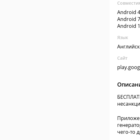
Совмести
Android 4
Android 7
Android 1
Язык
Английс
Сайт
play.goo
Описан
БЕСПЛАТН
несанкци
Приложен
генерато
чего-то 