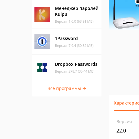
Менеджер паролей
Kulpu
Версия: 1.0.0 (68.91 МБ)
1Password
Версия: 7.9.4 (30.32 МБ)
Dropbox Passwords
Версия: 278.7 (35.44 МБ)
Все программы →
Характери
Версия
22.0