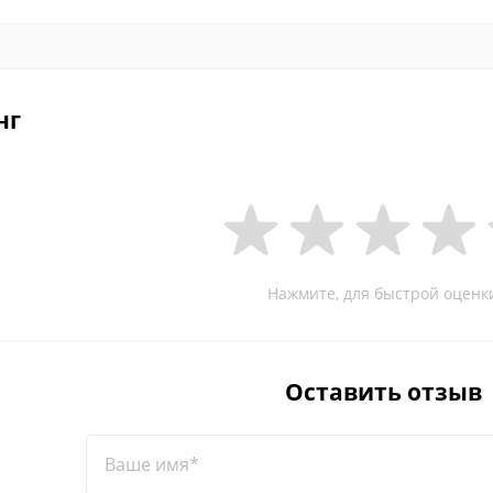
нг
Нажмите, для быстрой оценк
Оставить отзыв
Ваше имя*