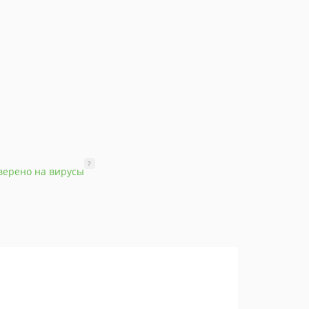
?
верено на вирусы