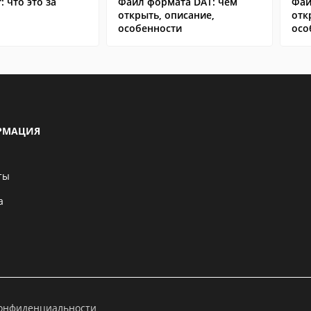
: что это за
Файл формата DAT: чем
Фай
открыть, описание,
отк
особенности
осо
РМАЦИЯ
ты
а
конфиденциальности