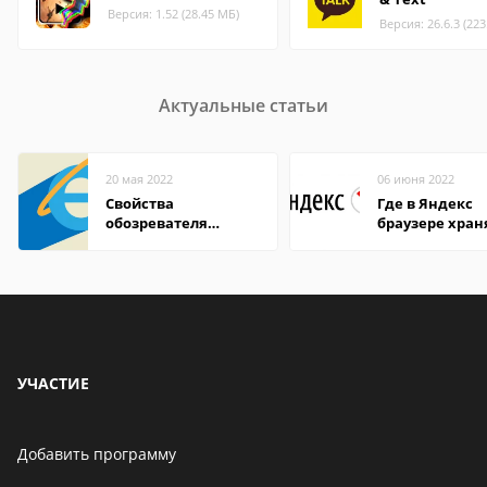
Версия: 1.52 (28.45 МБ)
Версия: 26.6.3 (22
Актуальные статьи
20 мая 2022
06 июня 2022
Свойства
Где в Яндекс
обозревателя
браузере хран
Internet Explorer где
пароли
находится
УЧАСТИЕ
Добавить программу