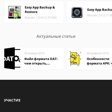
Easy App Backup &
Easy App Back
Restore
Версия: 2.6 (2.71 М
Версия: 1.0.4.0 (1.59 МБ)
Актуальные статьи
30 января 2019
08 февраля 2019
Файл формата DAT:
Особенности
чем открыть,
формата APK:
описание,
открыть файл 
особенности
компьютере и
Андроид-смар
УЧАСТИЕ